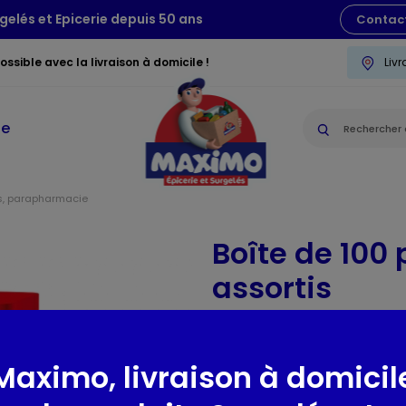
gelés et Epicerie depuis 50 ans
Contac
ssible avec la livraison à domicile !
Liv
ie
s, parapharmacie
Boîte de 100
assortis
Mercurochrome
-
Réf : 10248
Maximo, livraison à domicil
Présentation