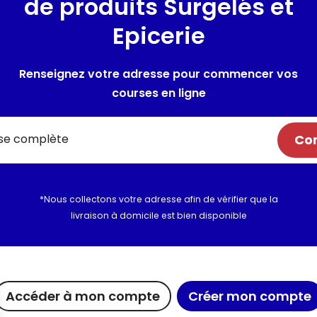
de produits Surgelés et
POUR TOUTE LA FAMILLE : Grand
de pansements. Boîte rigide p
Epicerie
Protège les petites blessures 
normalement.
PANSEMENTS CLASSIQUE, 100u
Renseignez votre adresse pour commencer vos
courses en ligne
Utilisation et conserva
Com
Informations complém
*Nous collectons votre adresse afin de vérifier que la
livraison à domicile est bien disponible
ue chez Maximo
Maxicado
Nous rejoi
Accéder à mon compte
Créer mon compte
agements
Parrainage
Nous cont