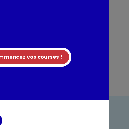
 format comprenant 3 tailles et 2 couleurs
rotectrice. RÉSISTANT A L'EAU MICRO-AÉRÉ
du quotidien tout en laissant la peau respirer
tion
mencez vos courses !
entaires
ndre
Foire aux questions
acter
Rappel produit