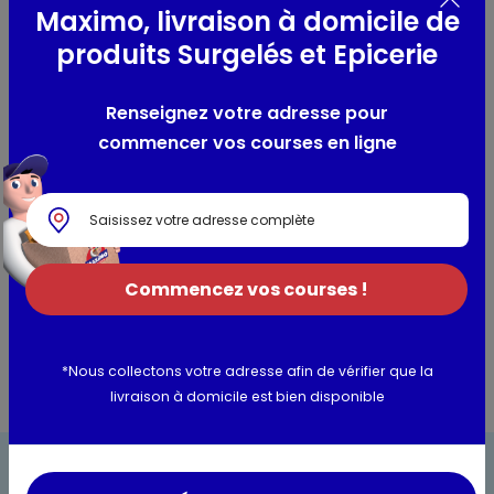
Maximo, livraison à domicile de
Millésime :
2023
produits Surgelés et Epicerie
Cépages :
Merlot, Cabernet Sauvignon
Région viticole :
Bordeaux
Robe :
Robe rouge rubis.
Renseignez votre adresse pour
Nez :
Parfum gourmand de fruits mûrs et de cerise
commencer vos courses en ligne
Bouche :
Bouche ample et suave. finesse des tanins et
longue finale qui laisse parler les épices.
Sucrosité :
Sec
Degré d’alcool :
13,5% Vol.
Commencez vos courses !
Les conseils du caviste
*Nous collectons votre adresse afin de vérifier que la
livraison à domicile est bien disponible