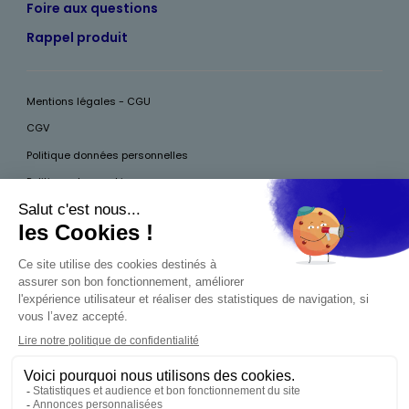
Foire aux questions
Rappel produit
Mentions légales - CGU
CGV
Politique données personnelles
Politique des cookies
Accessibilité
Pour votre santé, mangez au moins cinq fruits et légumes par jour, plus
d’infos sur
www.mangerbouger.fr
Interdiction de vente de boissons alcooliques
aux mineurs de moins de 18 ans
La preuve de majorité de l'acheteur est exigée au
moment de la vente en ligne. CODE DE LA SANTÉ