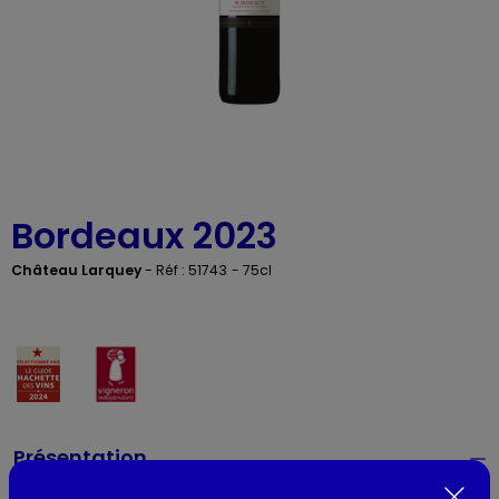
Bordeaux 2023
Château Larquey
-
Réf : 51743
- 75cl
Présentation
Couleur du vin :
Rouge