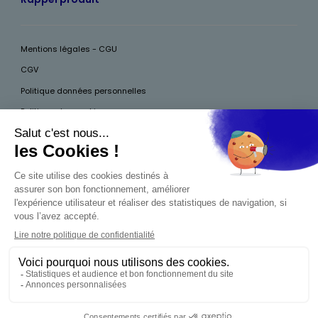
Mentions légales - CGU
CGV
Politique données personnelles
Politique des cookies
Accessibilité
Pour votre santé, mangez au moins cinq fruits et légumes par jour, plus
d’infos sur
www.mangerbouger.fr
Interdiction de vente de boissons alcooliques
aux mineurs de moins de 18 ans
La preuve de majorité de l'acheteur est exigée au
moment de la vente en ligne. CODE DE LA SANTÉ
PUBLIQUE, ART.L.3342-1 ET L.3353-3