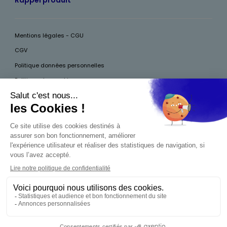
Mentions légales - CGU
CGV
Politique données personnelles
Politique des cookies
Accessibilité
Pour votre santé, mangez au moins cinq fruits et légumes par jour, plus
d’infos sur
www.mangerbouger.fr
Interdiction de vente de boissons alcooliques
aux mineurs de moins de 18 ans
La preuve de majorité de l'acheteur est exigée au
moment de la vente en ligne. CODE DE LA SANTÉ
PUBLIQUE, ART.L.3342-1 ET L.3353-3