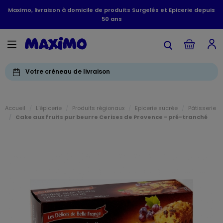
Maximo, livraison à domicile de produits Surgelés et Epicerie depuis
50 ans
Votre créneau de livraison
Accueil
L'épicerie
Produits régionaux
Epicerie sucrée
Pâtisserie
Cake aux fruits pur beurre Cerises de Provence - pré-tranché