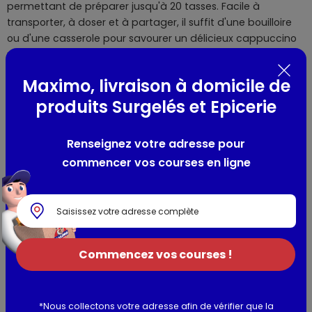
permettant de préparer jusqu'à 20 tasses. Facile à
transporter, à doser et à partager, il suffit d'une bouilloire
ou d'une casserole pour savourer un délicieux cappuccino
maison, riche en saveurs et en gourmandise.
Maximo, livraison à domicile de
Composition / Ingrédients / Allergènes
produits Surgelés et Epicerie
Ingrédients : Sucre, cacao en poudre (11%), maltodextrine,
huile de coco entièrement hydrogénée, LAIT écrémé des
Renseignez votre adresse pour
Alpes en poudre, sirop de glucose, café instantané (4%),
commencer vos courses en ligne
arômes (LAIT), amidon modifié, protéines de LAIT,
stabilisants (E340, E452), anti-agglomérant (E551),
épaississant (E415), sel, émulsifiant (E481)
Allergènes :
LAIT,
Commencez vos courses !
Utilisation et conservation
Valeurs nutritionnelles
*Nous collectons votre adresse afin de vérifier que la