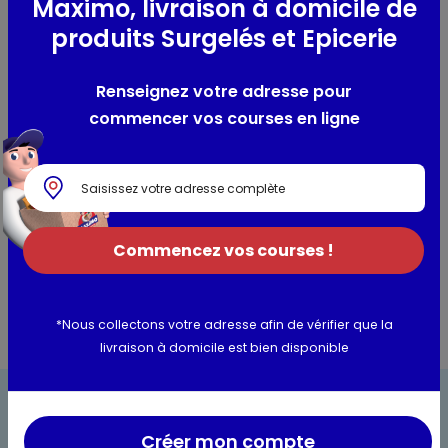
Maximo, livraison à domicile de
produits Surgelés et Epicerie
Composition / Ingrédients / Allergènes
Eau de source
Renseignez votre adresse pour
commencer vos courses en ligne
Utilisation et conservation
Valeurs nutritionnelles
Informations complémentaires
Commencez vos courses !
*Nous collectons votre adresse afin de vérifier que la
livraison à domicile est bien disponible
Créer mon compte