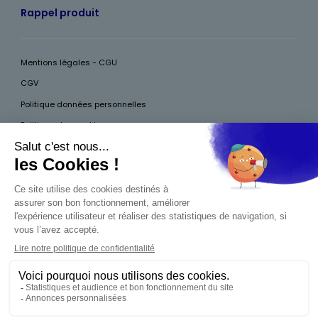
Rappel produit
Mentions légales - CGU
CGV
Politique données personnelles
Politique des cookies
Accessibilité
Pour votre santé, mangez au moins cinq fruits et légumes par jour, plus
d’infos sur
www.mangerbouger.fr
Interdiction de vente de boissons alcooliques
aux mineurs de moins de 18 ans
La preuve de majorité de l'acheteur est exigée au
moment de la vente en ligne. CODE DE LA SANTÉ
PUBLIQUE, ART.L.3342-1 ET L.3353-3