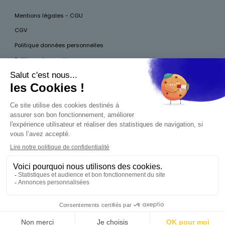
Mentions légales - CGU
CGV
Politique données personnelles
Politique des cookies
Accessibilité
Pour votre santé, mangez au moins cinq fruits et légumes par jour, plus
d’infos sur
www.mangerbouger.fr
Interdiction de vente de boissons alcooliques
aux mineurs de moins de 18 ans
La preuve de majorité de l'acheteur est exigée au
moment de la vente en ligne. CODE DE LA SANTÉ
PUBLIQUE, ART.L.3342-1 ET L.3353-3
0,00 €
Produit indisponible