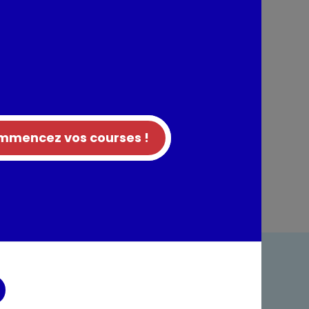
ommunauté Européenne
re
e aux reflets verts.
ruit blanc, pêche.
équilibré et frais.
mencez vos courses !
ndre
Foire aux questions
acter
Rappel produit