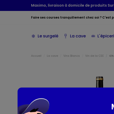
Maximo, livraison à domicile de produits Sur
Faire ses courses tranquillement chez soi ? C'est po
Le surgelé
La cave
L'épicer
Accueil
La cave
Vins Blancs
Vin de la CEE
Ch