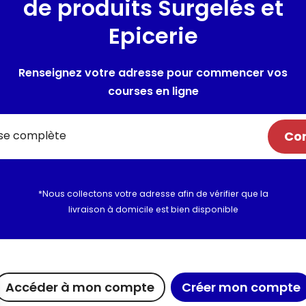
de produits Surgelés et
Région viticole :
Vin de la C
Terroirs et sols :
Argilo-calcai
Epicerie
Robe :
Une belle robe jaune pâl
Nez :
Fruité et floral, fleur et f
Renseignez votre adresse pour commencer vos
Bouche :
En bouche, le vin est 
Sucrosité :
Sec
courses en ligne
Degré d’alcool :
11% Vol.
Com
Les conseils du caviste
*Nous collectons votre adresse afin de vérifier que la
livraison à domicile est bien disponible
ue chez Maximo
Maxicado
Nous rejoi
Accéder à mon compte
Créer mon compte
agements
Parrainage
Nous cont