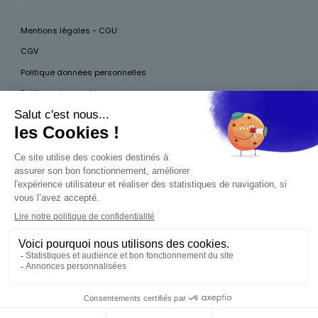
Mentions légales - CGU
CGV
Politique données personnelles
Politique des cookies
Accessibilité
Pour votre santé, mangez au moins cinq fruits et légumes par jour, plus
d’infos sur
www.mangerbouger.fr
Interdiction de vente de boissons alcooliques
aux mineurs de moins de 18 ans
La preuve de majorité de l'acheteur est exigée au
moment de la vente en ligne. CODE DE LA SANTÉ
PUBLIQUE, ART.L.3342-1 ET L.3353-3
0,00 €