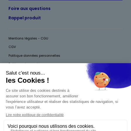
Foire aux questions
Rappel produit
Mentions légales - CGU
CGV
Politique données personnelles
Politique des cookies
Accessibilité
Pour votre santé, mangez au moins cinq fruits et légumes par jour, plus
d’infos sur
www.mangerbouger.fr
Interdiction de vente de boissons alcooliques
aux mineurs de moins de 18 ans