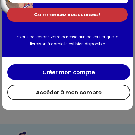
Peut contenir du LAIT et des FRUITS À COQUE. *Bilan
massique certifié Rainforest Alliance. www.ra.org/fr. Nestlé
Commencez vos courses !
achète une quantité de cacao certifié Rainforest Alliance
équivalente à celle nécessaire pour ce produit.
Allergènes :
farine de blé complet, farine de blé, extrait de
*Nous collectons votre adresse afin de vérifier que la
malt d'orge (orge, orge malté), farine d'orge malté
livraison à domicile est bien disponible
Utilisation et conservation
Valeurs nutritionnelles
Créer mon compte
Informations complémentaires
Accéder à mon compte