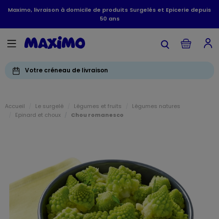
Maximo, livraison à domicile de produits Surgelés et Epicerie depuis
50 ans
Votre créneau de livraison
Accueil
Le surgelé
Légumes et fruits
Légumes natures
Epinard et choux
Chou romanesco