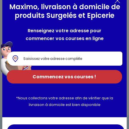
romanesco
Maximo, livraison à domicile de
produits Surgelés et Epicerie
Composition / Ingrédients / Allergènes
Renseignez votre adresse pour
chou-romanesco
commencer vos courses en ligne
Utilisation et conservation
Valeurs nutritionnelles
Commencez vos courses !
Informations complémentaires
*Nous collectons votre adresse afin de vérifier que la
livraison à domicile est bien disponible