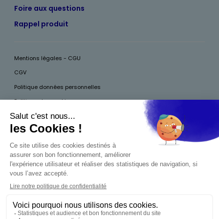
Foire aux questions
Rappel produit
Mentions légales - CGU
CGV
Politique données personnelles
Politique des cookies
Accessibilité
Pour votre santé, mangez au moins cinq fruits et légumes par jour, plus
d’infos sur
www.mangerbouger.fr
Interdiction de vente de boissons alcooliques
aux mineurs de moins de 18 ans
La preuve de majorité de l'acheteur est exigée au