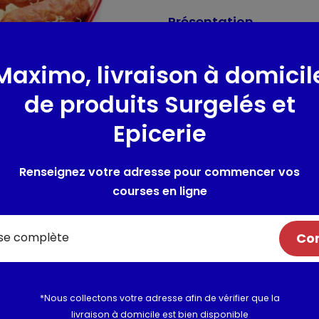
Présentation
choucroute cuite, 2 jambonne
d'Alsace, 2 mini-saucisses f
Maximo, livraison à domicil
2 à 4 parts
de produits Surgelés et
Composition / Ingrédie
Epicerie
Jambonneaux avant de porc*, t
: ascorbate de sodium, Conserv
Renseignez votre adresse pour commencer vos
Charcuteries : Viandes et gras 
courses en ligne
Exhausteur de goût : monoglu
polyphosphates, Antioxydant :
Conservateur : nitrite de sod
Com
hêtre. Choucroute cuite (300g 
porc française.
*Nous collectons votre adresse afin de vérifier que la
Utilisation et conserva
livraison à domicile est bien disponible