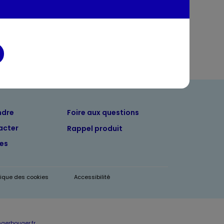
ndre
Foire aux questions
acter
Rappel produit
tes
itique des cookies
Accessibilité
erbouger.fr