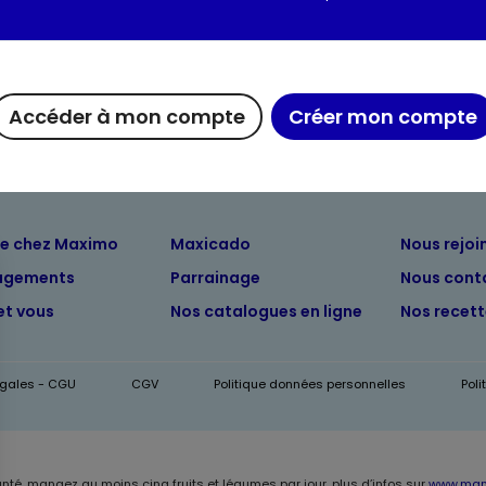
Valeurs nutritionnelles
Accéder à mon compte
Créer mon compte
ue chez Maximo
Maxicado
Nous rejoi
agements
Parrainage
Nous cont
et vous
Nos catalogues en ligne
Nos recet
égales - CGU
CGV
Politique données personnelles
Pol
anté, mangez au moins cinq fruits et légumes par jour, plus d’infos sur
www.mang