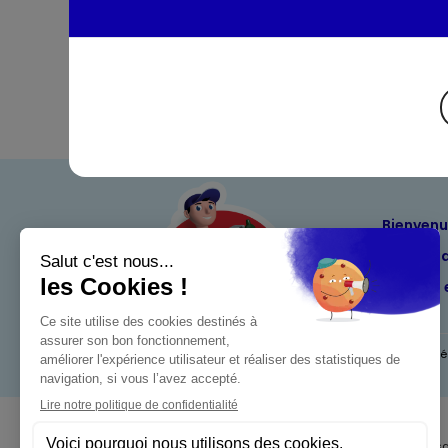
Bienven
Nos eng
Maximo 
Mentions l
Pour votre s