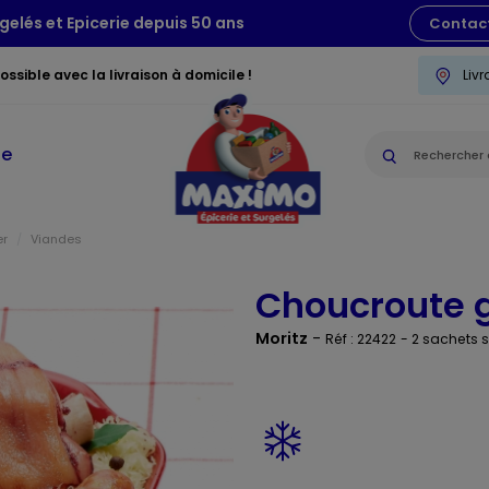
gelés et Epicerie depuis 50 ans
Contac
ssible avec la livraison à domicile !
Liv
ie
er
Viandes
Choucroute 
Moritz
-
Réf : 22422
- 2 sachets s