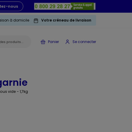
tez-nous
raison à domicile
Votre créneau de livraison
Panier
Se connecter
garnie
ous vide - 1,7kg