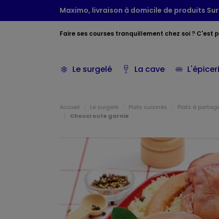
Maximo, livraison à domicile de produits Sur
Faire ses courses tranquillement chez soi ? C'est po
Le surgelé
La cave
L'épicer
Accueil
Le surgelé
Plats cuisinés
Plats à partag
Choucroute garnie