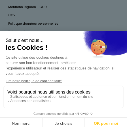
Mentions légales - CGU
CGV
Politique données personnelles
Politique des cookies
Accessibilité
Pour votre santé, mangez au moins cinq fruits et légumes par jour, plus
d’infos sur
www.mangerbouger.fr
Interdiction de vente de boissons alcooliques
aux mineurs de moins de 18 ans
La preuve de majorité de l'acheteur est exigée au
moment de la vente en ligne. CODE DE LA SANTÉ
PUBLIQUE, ART.L.3342-1 ET L.3353-3
0,00 €
Produit indisponible