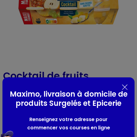
Cocktail de fruits
Réf : 62484
- 6 x 113g
Maximo, livraison à domicile de
produits Surgelés et Epicerie
Présentation
-
Renseignez votre adresse pour
commencer vos courses en ligne