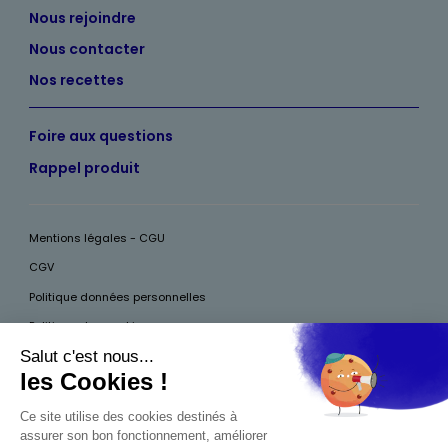
Nous rejoindre
Nous contacter
Nos recettes
Foire aux questions
Rappel produit
Mentions légales - CGU
CGV
Politique données personnelles
Politique des cookies
Accessibilité
Pour votre santé, mangez au moins cinq fruits et légumes par jour, plus
d’infos sur
www.mangerbouger.fr