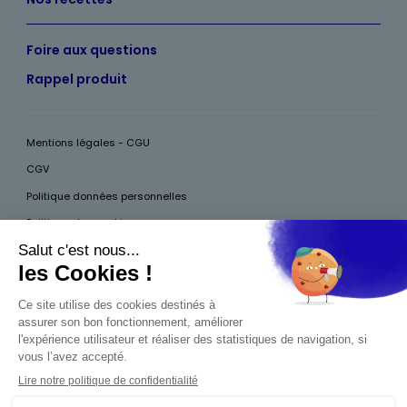
Foire aux questions
Rappel produit
Mentions légales - CGU
CGV
Politique données personnelles
Politique des cookies
Accessibilité
Pour votre santé, mangez au moins cinq fruits et légumes par jour, plus
d’infos sur
www.mangerbouger.fr
Interdiction de vente de boissons alcooliques