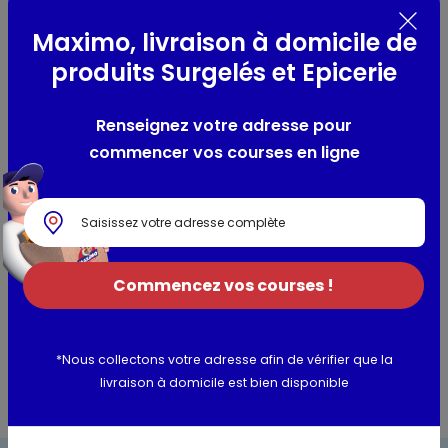
conservateur conformément à la législation en vigueur.
Riches en fibres
Maximo, livraison à domicile de
produits Surgelés et Epicerie
Composition / Ingrédients / Allergènes
Renseignez votre adresse pour
coeurs d'artichauts, eau, sel, acidifiant : acide citrique,
commencer vos courses en ligne
anti-oxydant : acide ascorbique
Utilisation et conservation
Valeurs nutritionnelles
Commencez vos courses !
Informations complémentaires
*Nous collectons votre adresse afin de vérifier que la
livraison à domicile est bien disponible