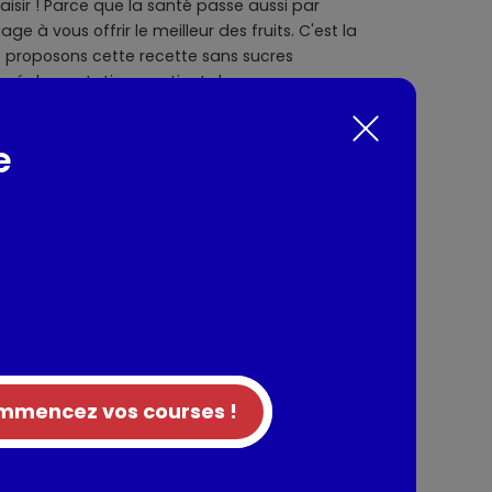
aisir ! Parce que la santé passe aussi par
ge à vous offrir le meilleur des fruits. C'est la
s proposons cette recette sans sucres
 réglementation, contient des sucres
oduit est élaboré avec des fruits français et
 de vergers écoresponsables !
e
ément à la réglementation, contient des
) ; Fruits origine France ; Pommes issues de
= 1 portion de fruit ; Nutri-Score A ;
s.
nts / Allergènes
oing origine France 35,0 %, jus de citron
mencez vos courses !
réguler l'acidité), antioxydant : acide