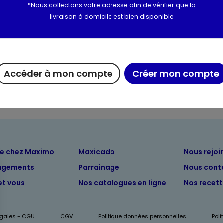
Utilisation et conserva
*Nous collectons votre adresse afin de vérifier que la
livraison à domicile est bien disponible
Valeurs nutritionnelles
Informations complém
Accéder à mon compte
Créer mon compte
ue chez Maximo
Maxicado
Nous rejoi
agements
Parrainage
Nous cont
et vous
Nos catalogues en ligne
Nos recet
égales - CGU
CGV
Politique données personnelles
Pol