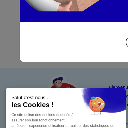
Bienven
Nos eng
Maximo 
Mentions l