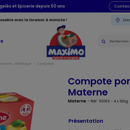
gelés et Epicerie depuis 50 ans
Contac
ssible avec la livraison à domicile !
Liv
ie
desserts, diététique
Compotes
Compote po
Materne
Materne
-
Réf : 50163
- 4 x 100g
Présentation