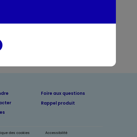
tion
entaires
ndre
Foire aux questions
acter
Rappel produit
tes
itique des cookies
Accessibilité