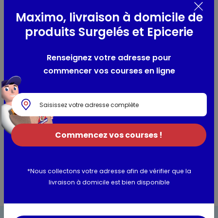
Composition / Ingrédients / Allergènes
Maximo, livraison à domicile de
sirop de glucose-fructose, purée d'abricots, gélifiant :
produits Surgelés et Epicerie
pectines, acidifiant : acide citrique, antioxydant : acide
ascorbique
Renseignez votre adresse pour
Préparée avec 35 g de fruits pour 100 g
commencer vos courses en ligne
Utilisation et conservation
Valeurs nutritionnelles
Commencez vos courses !
Informations complémentaires
*Nous collectons votre adresse afin de vérifier que la
livraison à domicile est bien disponible