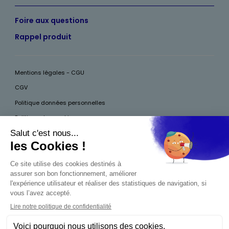
Foire aux questions
Rappel produit
Mentions légales - CGU
CGV
Politique données personnelles
Politique des cookies
Accessibilité
Pour votre santé, mangez au moins cinq fruits et légumes par jour, plus
d’infos sur
www.mangerbouger.fr
Interdiction de vente de boissons alcooliques
aux mineurs de moins de 18 ans