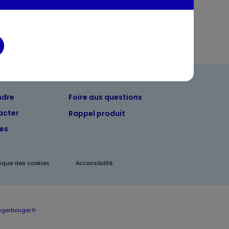
ndre
Foire aux questions
acter
Rappel produit
tes
itique des cookies
Accessibilité
erbouger.fr