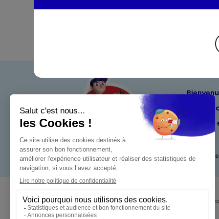
Bienven
Nos eng
Maximo 
Mentions l
Pour votre s