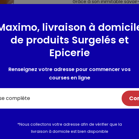
Grâce à son inimitable savoir-
Maman vous offre le meilleur 
authentiques et gourmandes, p
simplement. Découvrez les ini
Maximo, livraison à domicil
Maman, si douces et si fruitée
de produits Surgelés et
goûts : abricot, mirabelle, fru
Avec ses généreux morceaux de
Epicerie
Maman sont à déguster tartiné
Renseignez votre adresse pour commencer vos
Composition / Ingrédie
courses en ligne
Ingrédients : abricots, sucre, 
gélifiant : pectines de fruits.
Com
Utilisation et conserva
Valeurs nutritionnelles
*Nous collectons votre adresse afin de vérifier que la
livraison à domicile est bien disponible
Informations complém