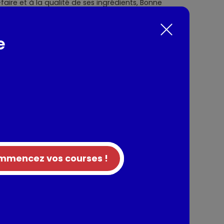
faire et à la qualité de ses ingrédients, Bonne
de la confiture à travers des recettes
our votre plus grand plaisir, tout
mitables confitures traditionnelles Bonne
e
s, avec des recettes variées pour tous les
its rouges, agrumes, et tant d'autres encore !
 fruits fondants, les confitures Bonne
es ou à la cuillère pour les plus gourmands.
nts / Allergènes
sucre roux de canne, jus de citrons concentré,
mencez vos courses !
tion
entaires