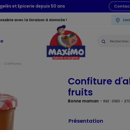
gelés et Epicerie depuis 50 ans
Contac
ssible avec la livraison à domicile !
Liv
ie
Confitures
Confiture d'a
fruits
Bonne maman
-
Réf : 01811
- 37
Présentation