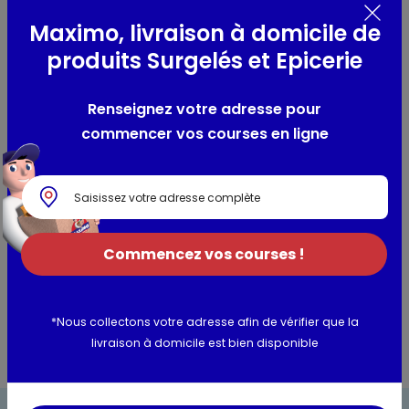
Maximo, livraison à domicile de
Composition / Ingrédients / Allergènes
produits Surgelés et Epicerie
semoule de
blé
dur de qualité supérieure,
oeufs
frais (30%)
soit 320 g par kg de semoule.
Renseignez votre adresse pour
Allergènes :
blé, oeufs
commencer vos courses en ligne
Utilisation et conservation
Valeurs nutritionnelles
Commencez vos courses !
Informations complémentaires
*Nous collectons votre adresse afin de vérifier que la
livraison à domicile est bien disponible