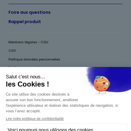
Foire aux questions
Rappel produit
Mentions légales - CGU
CGV
Politique données personnelles
Politique des cookies
Accessibilité
Pour votre santé, mangez au moins cinq fruits et légumes par jour, plus
d’infos sur
www.mangerbouger.fr
Interdiction de vente de boissons alcooliques
aux mineurs de moins de 18 ans