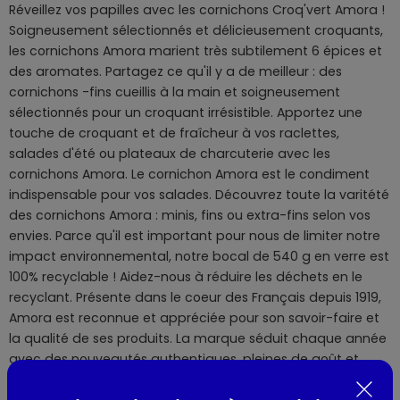
Réveillez vos papilles avec les cornichons Croq'vert Amora !
Soigneusement sélectionnés et délicieusement croquants,
les cornichons Amora marient très subtilement 6 épices et
des aromates. Partagez ce qu'il y a de meilleur : des
cornichons -fins cueillis à la main et soigneusement
sélectionnés pour un croquant irrésistible. Apportez une
touche de croquant et de fraîcheur à vos raclettes,
salades d'été ou plateaux de charcuterie avec les
cornichons Amora. Le cornichon Amora est le condiment
indispensable pour vos salades. Découvrez toute la varitété
des cornichons Amora : minis, fins ou extra-fins selon vos
envies. Parce qu'il est important pour nous de limiter notre
impact environnemental, notre bocal de 540 g en verre est
100% recyclable ! Aidez-nous à réduire les déchets en le
recyclant. Présente dans le coeur des Français depuis 1919,
Amora est reconnue et appréciée pour son savoir-faire et
la qualité de ses produits. La marque séduit chaque année
avec des nouveautés authentiques, pleines de goût et
originales. Chez Amora, nous sommes conscients de