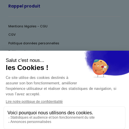
Rappel produit
Mentions légales - CGU
CGV
Politique données personnelles
Politique des cookies
Accessibilité
Pour votre santé, mangez au moins cinq fruits et légumes par jour, plus
d’infos sur
www.mangerbouger.fr
Interdiction de vente de boissons alcooliques
aux mineurs de moins de 18 ans
La preuve de majorité de l'acheteur est exigée au
moment de la vente en ligne. CODE DE LA SANTÉ
PUBLIQUE, ART.L.3342-1 ET L.3353-3