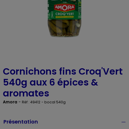
Cornichons fins Croq'Vert
540g aux 6 épices &
aromates
Amora
-
Réf : 49412
- bocal 540g
Présentation