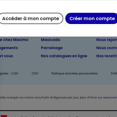
Accéder à mon compte
Créer mon compte
ue chez Maximo
Maxicado
Nous rejoi
agements
Parrainage
Nous cont
et vous
Nos catalogues en ligne
Nos recet
égales - CGU
CGV
Politique données personnelles
Pol
anté, mangez au moins cinq fruits et légumes par jour, plus d’infos sur
www.mang