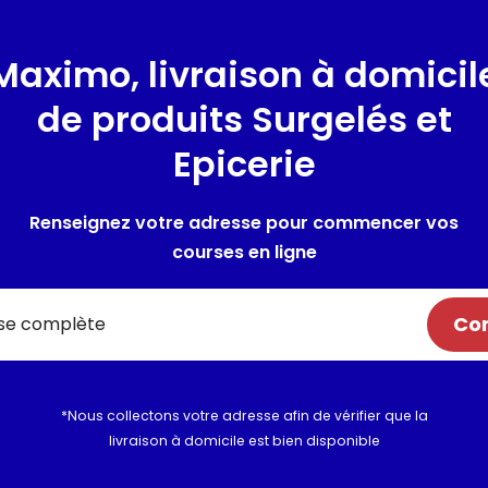
vos soupes et purées. C'est 
Vire a élaboré cette crème en 
Maximo, livraison à domicil
simple d'utilisation, astucie
versement facile (plus besoin
de produits Surgelés et
conservation optimale de la crè
Epicerie
Composition / Ingrédie
Ingrédients : CREME légère d
Renseignez votre adresse pour commencer vos
LAIT, stabilisant : pectine, fer
courses en ligne
Allergènes :
Lait
Com
Utilisation et conserva
Valeurs nutritionnelles
*Nous collectons votre adresse afin de vérifier que la
Informations complém
livraison à domicile est bien disponible