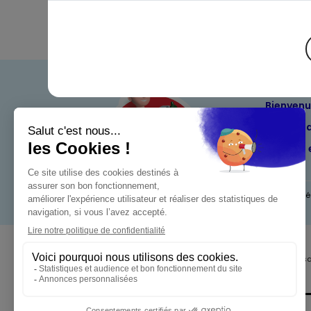
Bienven
Nos eng
Maximo 
Mentions l
Pour votre s