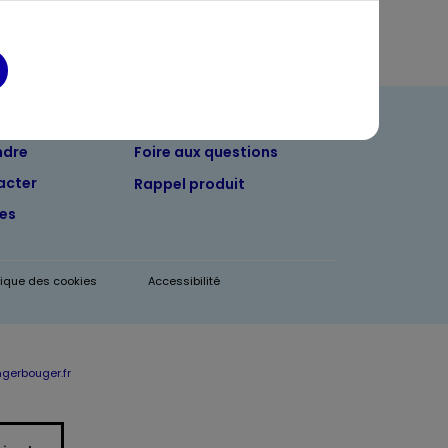
ndre
Foire aux questions
acter
Rappel produit
tes
itique des cookies
Accessibilité
erbouger.fr