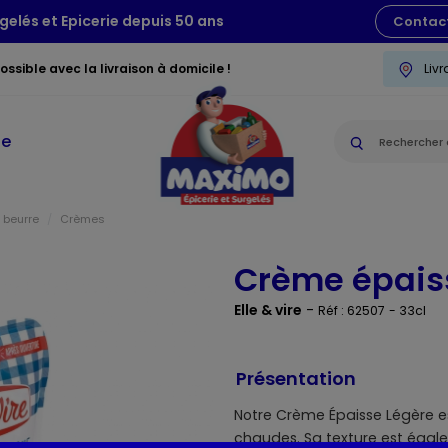
gelés et Epicerie depuis 50 ans
Contac
ssible avec la livraison à domicile !
Liv
ie
 beurre
Crèmes
Crème épais
Elle & vire
-
Réf : 62507
- 33cl
Présentation
Notre Crème Épaisse Légère es
chaudes. Sa texture est égale