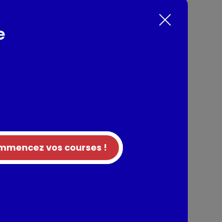
au coeur de son beau Pays Normand qu'Elle &
poche, disponible au rayon frais. Pratique et
e
use grâce à son bouchon qui permet un
 de cuillère), la poche permet une
me, à l'abri de l'air et de la lumière.
nts / Allergènes
e Normandie, amidon modifié, protéines de
ments lactiques.
mencez vos courses !
tion
entaires