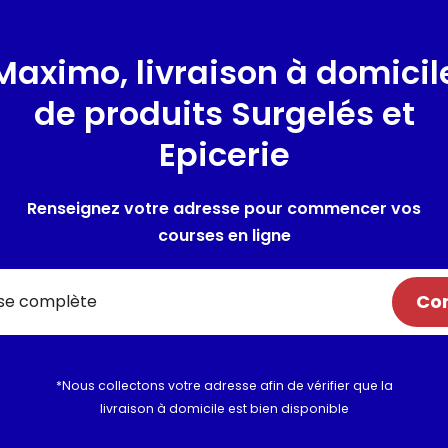
Présentation
Maximo, livraison à domicil
pêchées en océan Indien ou P
de produits Surgelés et
Composition / Ingrédie
Epicerie
CREVETTE (Metapenaeus dobso
stylifera), sel, acidifiants : 
Renseignez votre adresse pour commencer vos
sodium), stabilisants : E451 
colorants : E160c (extrait de 
courses en ligne
Allergènes :
crustacé
Com
Utilisation et conserva
Valeurs nutritionnelles
*Nous collectons votre adresse afin de vérifier que la
livraison à domicile est bien disponible
Informations complém