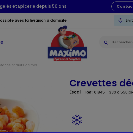
gelés et Epicerie depuis 50 ans
Contac
ssible avec la livraison à domicile !
Liv
ie
tacés et fruits de mer
Crevettes dé
Escal
-
Réf : 01845
- 330 à 550 p