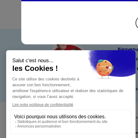
Bienven
Nos eng
Maximo 
Mentions l
Pour votre s