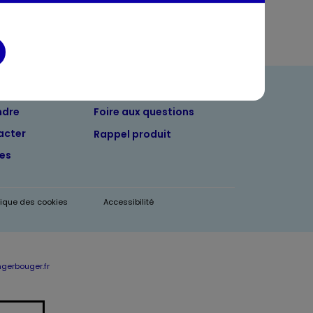
ndre
Foire aux questions
acter
Rappel produit
tes
itique des cookies
Accessibilité
erbouger.fr