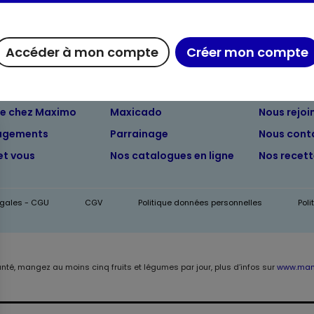
Accéder à mon compte
Créer mon compte
ue chez Maximo
Maxicado
Nous rejoi
agements
Parrainage
Nous cont
et vous
Nos catalogues en ligne
Nos recet
égales - CGU
CGV
Politique données personnelles
Pol
anté, mangez au moins cinq fruits et légumes par jour, plus d’infos sur
www.mang