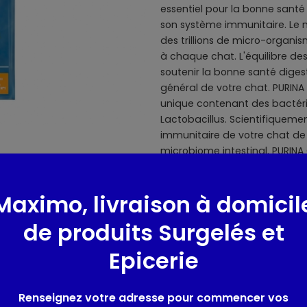
essentiel pour la bonne santé 
son système immunitaire. Le
des trillions de micro-organis
à chaque chat. L'équilibre d
soutenir la bonne santé digest
général de votre chat. PURINA 
unique contenant des bactérie
Lactobacillus. Scientifiqueme
immunitaire de votre chat de l
microbiome intestinal. PURINA 
haute qualité, dont un prébioti
bactéries de l'intestin, afin d
Maximo, livraison à domicil
chat pour le maintenir en bon
immunitaire fort et un pelage b
de produits Surgelés et
santé de votre chat aujourd'h
Epicerie
Race de l'animal domestique 
Renseignez votre adresse pour commencer vos
Composition / Ingrédie