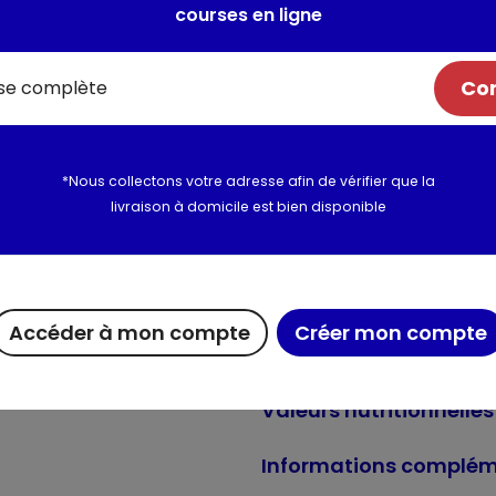
courses en ligne
Composition: Poulet (17%) (don
déshydratées, Blé (15%), Farin
Gluten de blé, Graisses anima
Com
de chicorée séchée (2%), Fib
Hydrolysat (avec ajout de 0,0
Fermentum traitée thermique
*Nous collectons votre adresse afin de vérifier que la
Additifs: Additifs nutritionnels: 
livraison à domicile est bien disponible
mg/kg: Vit C: 140; Taurine: 700
Iodate de calcium anhydre: (I: 
11); Sulfate manganeux monohy
monohydraté: (Zn: 100); 3b801:
Accéder à mon compte
Créer mon compte
Utilisation et conserva
Valeurs nutritionnelles
Informations complém