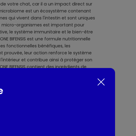
de votre chat, car il a un impact direct sur
 microbiome est un écosystème contenant
mes qui vivent dans l'intestin et sont uniques
es micro-organismes est important pour
ive, le système immunitaire et le bien-être
ONE BIFENSIS est une formule nutritionnelle
s fonctionnelles bénéfiques, les
nt prouvée, leur action renforce le système
'intérieur et contribue ainsi à protéger son
ONE BIFENSIS contient des ingrédients de
que : la chicorée. Celle-ci nourrit les bonnes
'améliorer le microbiome intestinal de votre
e
ne santé. Une digestion saine, un système
rillant, constatez des résultats visibles sur la
ui et demain.
: Tous chats
nts / Allergènes