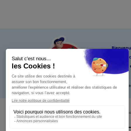
Bienven
Nos eng
Maximo 
Mentions l
Pour votre s