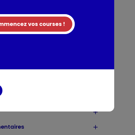
t os, viande, peau), Protéines de volaille
e de soja, Maïs, Farine de protéines de maïs,
les, Pulpe de betterave déshydratée, Racine
mencez vos courses !
res végétales séchées, Substances minérales,
25% de poudre de Lactobacillus Delbrueckii et
ment), Levures.
UI/kg: Vit A: 34000; Vit D3: 1100; Vit E: 400;
; Sulfate de fer (II) monohydraté: (Fe: 110);
1,7); Sulfate de cuivre (II) pentahydraté: (Cu:
draté: (Mn: 40); Sulfate de zinc
 (Se:0,12). Antioxygènes.
tion
entaires