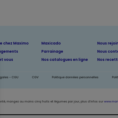
ue chez Maximo
Maxicado
Nous rejoi
agements
Parrainage
Nous cont
et vous
Nos catalogues en ligne
Nos recet
égales - CGU
CGV
Politique données personnelles
Pol
anté, mangez au moins cinq fruits et légumes par jour, plus d’infos sur
www.mang