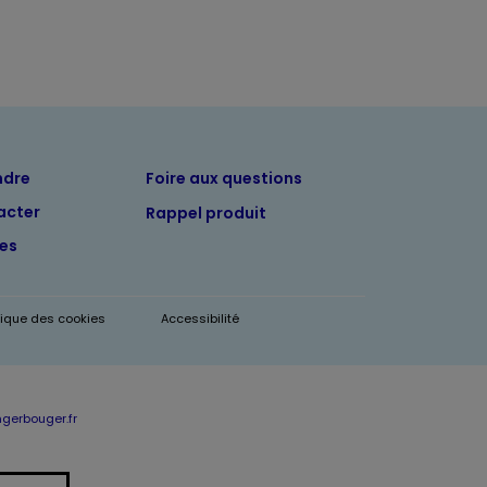
ndre
Foire aux questions
acter
Rappel produit
tes
itique des cookies
Accessibilité
erbouger.fr