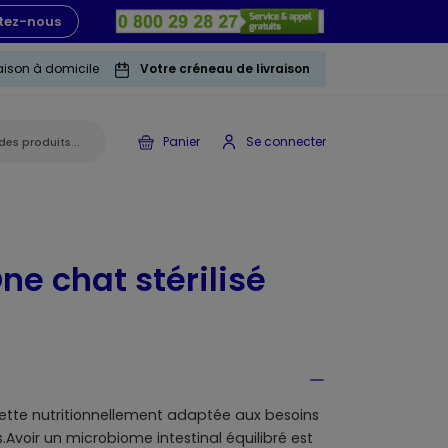
tez-nous
raison à domicile
Votre créneau de livraison
Panier
Se connecter
ne chat stérilisé
cette nutritionnellement adaptée aux besoins
.Avoir un microbiome intestinal équilibré est