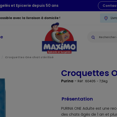
gelés et Epicerie depuis 50 ans
Contac
ssible avec la livraison à domicile !
Liv
ie
Croquettes One chat stérilisé
Croquettes O
Purina
-
Réf : 60405
- 7,5kg
Présentation
PURINA ONE Adulte est une re
des chats âgés de 1 an et plus