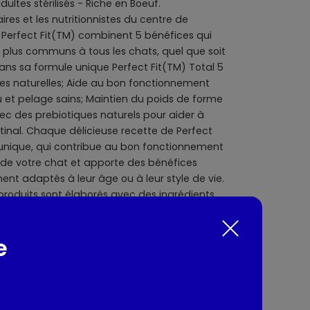
ltes stérilisés - Riche en Boeuf.
res et les nutritionnistes du centre de
Perfect Fit(TM) combinent 5 bénéfices qui
 plus communs à tous les chats, quel que soit
 dans sa formule unique Perfect Fit(TM) Total 5
ses naturelles; Aide au bon fonctionnement
au et pelage sains; Maintien du poids de forme
ec des prebiotiques naturels pour aider à
tinal. Chaque délicieuse recette de Perfect
 unique, qui contribue au bon fonctionnement
 de votre chat et apporte des bénéfices
nt adaptés à leur âge ou à leur style de vie.
s produits sont élaborés avec des ingrédients
e
: Tous chats
nts / Allergènes
-produits animaux (dont boeuf 14%), blé,