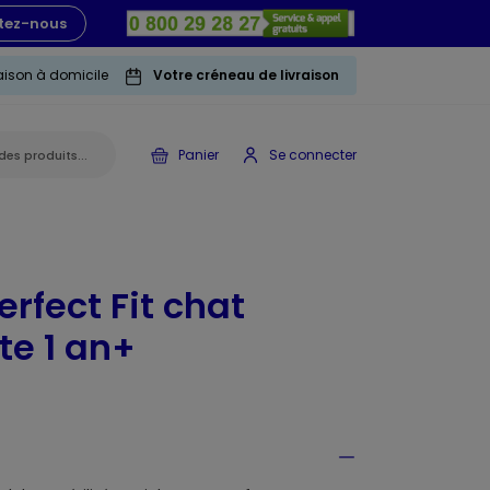
tez-nous
raison à domicile
Votre créneau de livraison
Panier
Se connecter
rfect Fit chat
lte 1 an+