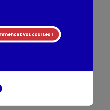
gétales, huiles et graisses, sous-produits
 minérales, levures (dont levure de bière
Colorants; Additifs nutritionnels: Vitamine B?:
 Vitamine B?: 6.0 mg, Vitamine C: 193 mg,
mencez vos courses !
E: 100 mg, Taurine: 1290 mg, Cuivre (Sulfate
5.4 mg, Iode (Iodure de potassium): 1.4 mg,
ohydraté): 30.0 mg, Manganèse (Sulfate
0 mg, Sélénium (Sélénite de sodium): 0.23
nohydraté): 76.5 mg.
tion
entaires