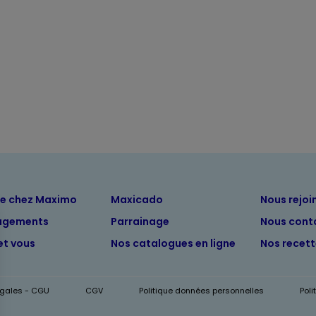
ue chez Maximo
Maxicado
Nous rejoi
agements
Parrainage
Nous cont
et vous
Nos catalogues en ligne
Nos recet
égales - CGU
CGV
Politique données personnelles
Pol