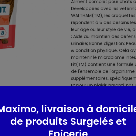
Aliment complet pour chats adu
Développées avec les vétérinai
WALTHAM(TM), les croquettes 
répondent à 5 des besoins les
leur âge ou leur style de vie,
: Aide au maintien des défen
urinaire; Bonne digestion; Pe
& condition physique. Cela av
maintenir le microbiome intes
Fit(TM) contient une formule
de l'ensemble de l'organisme
supplémentaires, spécifiqueme
Et pour un plaisir garanti, no
de haute qualité !
Maximo, livraison à domicil
Race de l'animal domestique 
de produits Surgelés et
Composition / Ingrédie
Epicerie
Composition: viandes et sous