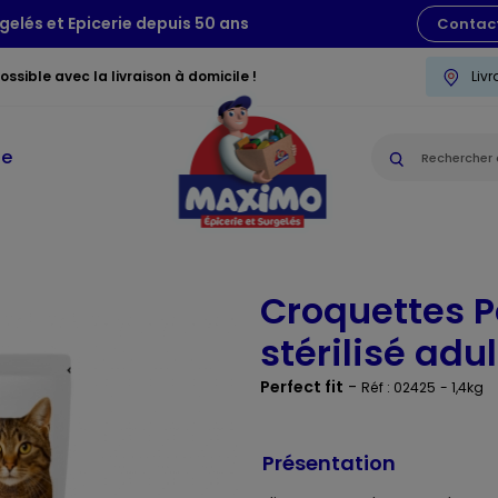
gelés et Epicerie depuis 50 ans
Contac
ssible avec la livraison à domicile !
Liv
ie
+
Croquettes Pe
stérilisé adu
Perfect fit
-
Réf : 02425
- 1,4kg
Présentation