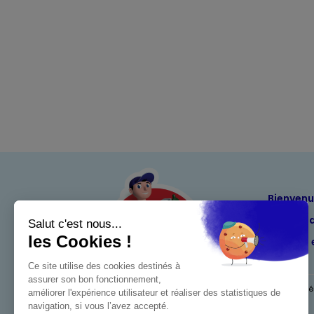
Bienven
Nos eng
Maximo 
Mentions l