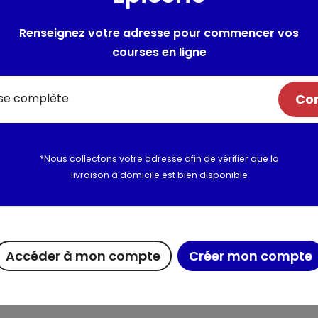
maïs, extraits de protéines vé
Renseignez votre adresse pour commencer vos
d'origine végétale, substances
naturelle 0.2%).
courses en ligne
Additifs par kg: Antioxygènes, 
13.5 mg, Vitamine B?: 23.1 mg,
Com
Vitamine D3: 750 UI, Vitamine 
de cuivre (II) pentahydraté): 
Fer (Sulfate de fer (II), mon
manganeux, monohydraté): 27.
*Nous collectons votre adresse afin de vérifier que la
mg, Zinc (Sulfate de zinc, mo
livraison à domicile est bien disponible
Utilisation et conserva
Valeurs nutritionnelles
Accéder à mon compte
Créer mon compte
Informations complém