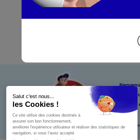
Bienven
Nos eng
Maximo 
Mentions l