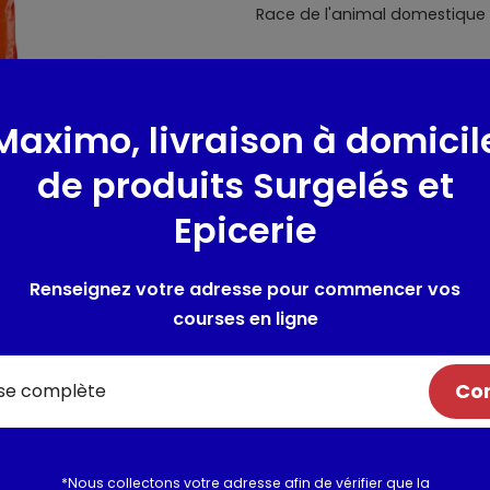
Race de l'animal domestique 
Composition / Ingrédie
Composition : céréales, viand
Maximo, livraison à domicil
déshydratée 4% dans les croqu
dans les croquettes au boeuf),
de produits Surgelés et
graisses, substances minérales
Epicerie
Composition: cereals, meat a
poultry 4% in the nuggets wit
Renseignez votre adresse pour commencer vos
with beef), derivatives of vege
courses en ligne
Fer (sulfate de fer monohydr
anhydre) : 1.5mg Cuivre (sulf
Com
Manganèse (sulfate de manga
de zinc monohydraté) : 100mg
Antioxygènes , Colorants
*Nous collectons votre adresse afin de vérifier que la