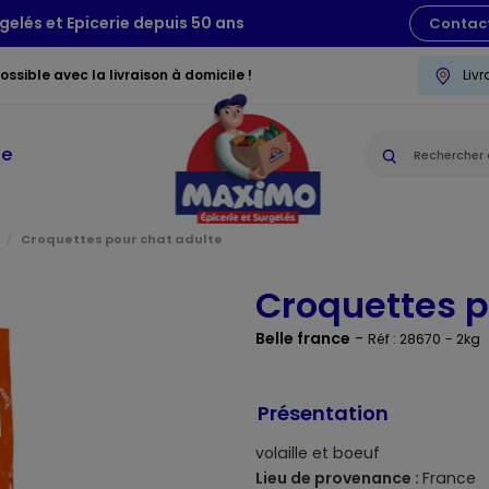
gelés et Epicerie depuis 50 ans
Contac
ssible avec la livraison à domicile !
Liv
ie
Croquettes pour chat adulte
Croquettes p
Belle france
-
Réf : 28670
- 2kg
Présentation
volaille et boeuf
Lieu de provenance :
France