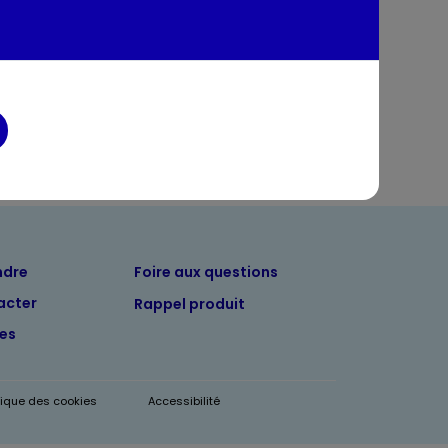
tion
entaires
ndre
Foire aux questions
acter
Rappel produit
tes
itique des cookies
Accessibilité