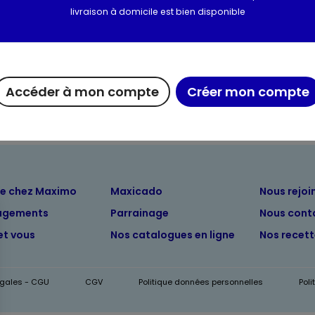
livraison à domicile est bien disponible
Utilisation et conserva
Informations complém
Accéder à mon compte
Créer mon compte
ue chez Maximo
Maxicado
Nous rejoi
agements
Parrainage
Nous cont
et vous
Nos catalogues en ligne
Nos recet
égales - CGU
CGV
Politique données personnelles
Pol