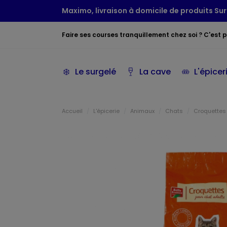
Maximo, livraison à domicile de produits Sur
Faire ses courses tranquillement chez soi ? C'est po
Le surgelé
La cave
L'épicer
Accueil
L'épicerie
Animaux
Chats
Croquettes