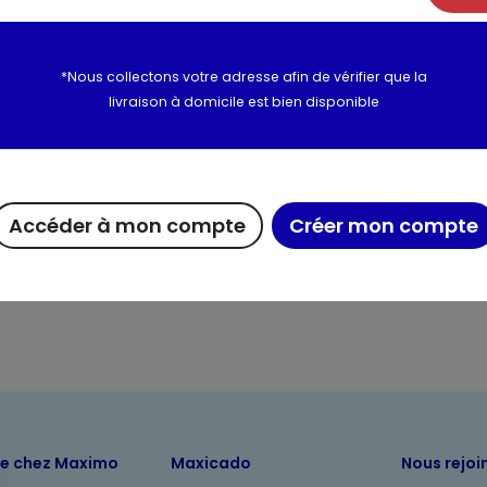
Iode (iodate de calcium anhy
Cuivre (sulfate de cuivre pen
Manganèse (sulfate de man
*Nous collectons votre adresse afin de vérifier que la
Zinc (sulfate de zinc monohy
livraison à domicile est bien disponible
Sélénium (sélénite de sodium)
Antioxygènes , Colorants
Utilisation et conserva
Accéder à mon compte
Créer mon compte
Informations complém
ue chez Maximo
Maxicado
Nous rejoi