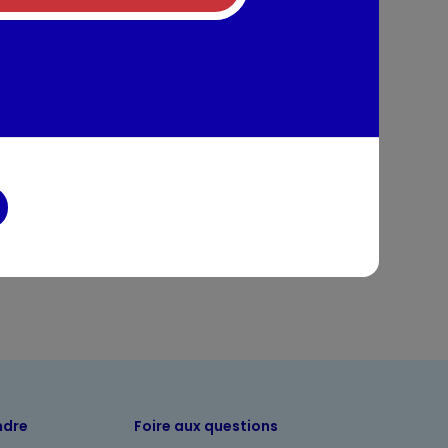
dre) : 1.5mg
tahydraté) : 10mg
ganèse monohydraté) : 5mg
draté) : 125mg
 : 0.15mg
tion
entaires
ndre
Foire aux questions