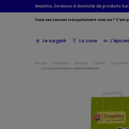
Maximo, livraison à domicile de produits Sur
Faire ses courses tranquillement chez soi ? C'est po
Le surgelé
La cave
L'épicer
Accueil
L'épicerie
Animaux
Chiens
Croquette
Croquettes pour chiens adultes