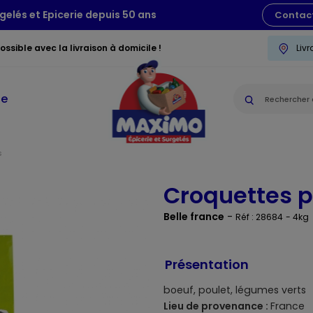
gelés et Epicerie depuis 50 ans
Contac
ssible avec la livraison à domicile !
Liv
ie
s
Croquettes p
Belle france
-
Réf : 28684
- 4kg
Présentation
boeuf, poulet, légumes verts
Lieu de provenance :
France