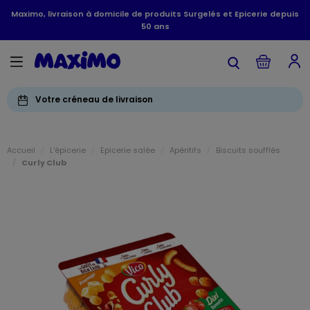
Maximo, livraison à domicile de produits Surgelés et Epicerie depuis
50 ans
Votre créneau de livraison
Accueil
L'épicerie
Epicerie salée
Apéritifs
Biscuits soufflés
Curly Club