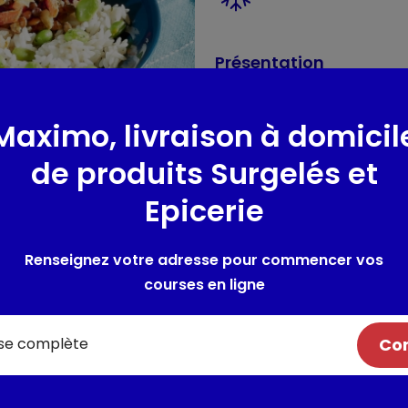
Présentation
CURRY LENTILLES INDIEN SURG 
Maximo, livraison à domicil
Composition / Ingrédie
de produits Surgelés et
Ingrédients : Ingrédients: Lentil
Epicerie
7%, eau), riz cuit 21% (eau, ri
poireau, CÉLERI, carotte, sel),
poivrons rouges, fèves de soj
Renseignez votre adresse pour commencer vos
oignons, échalotes, pâte de S
courses en ligne
de riz, fibre de chicorée, eau,
plantes aromatiques), poudr
cumin, cannelle. _Traces éve
Com
arachides, moutarde
Allergènes :
céleri, noix de ca