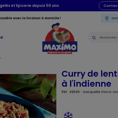
gelés et Epicerie depuis 50 ans
Contac
ssible avec la livraison à domicile !
Liv
ie
e
Curry de lent
à l'indienne
Réf : 49545
- barquette micro-o