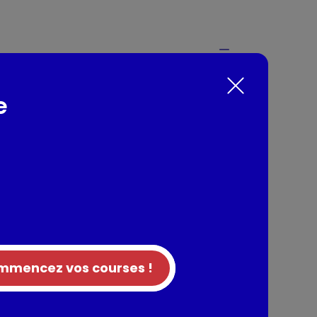
360G VEGETAL
e
nts / Allergènes
les 31% (lentilles vertes 24%, lentilles rouges
z), bouillon de légumes (eau, oignon,
 lait de coco (noix de coco, eau), carottes,
a (fèves de SOJA, sel), NOIX DE CAJOU,
ÉSAME, huile de colza, sel, amidon transformé
 gingembre, coriandre, curry 0.1% (épices,
e de champignons, cardamome, poivre,
ntuelles de céréales contenant du gluten,
mencez vos courses !
jou, sésame, soja