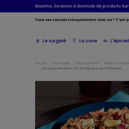
Maximo, livraison à domicile de produits Sur
Faire ses courses tranquillement chez soi ? C'est po
Le surgelé
La cave
L'épicer
Accueil
Le surgelé
Plats cuisinés
Plats du mond
Curry de lentilles, riz et légumes à l'indienne