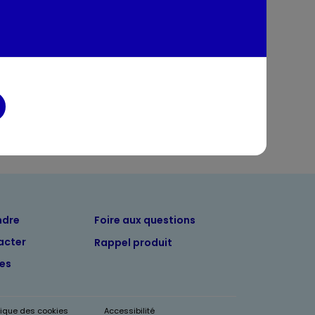
tion
entaires
ndre
Foire aux questions
acter
Rappel produit
tes
itique des cookies
Accessibilité