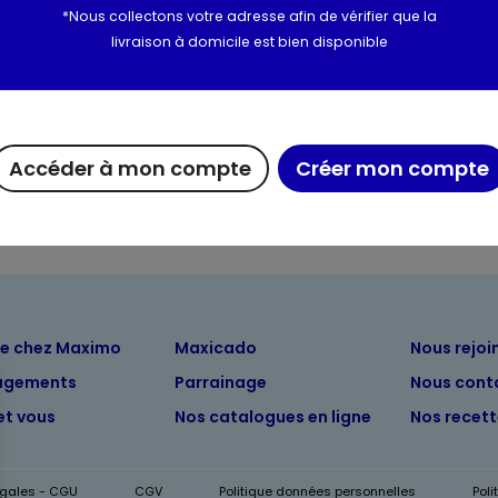
*Nous collectons votre adresse afin de vérifier que la
Utilisation et conserva
livraison à domicile est bien disponible
Valeurs nutritionnelles
Informations complém
Accéder à mon compte
Créer mon compte
ue chez Maximo
Maxicado
Nous rejoi
agements
Parrainage
Nous cont
et vous
Nos catalogues en ligne
Nos recet
égales - CGU
CGV
Politique données personnelles
Pol