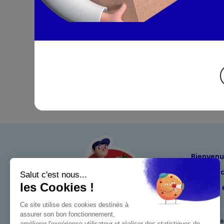
Bienven
Nos eng
Maximo 
Mentions l