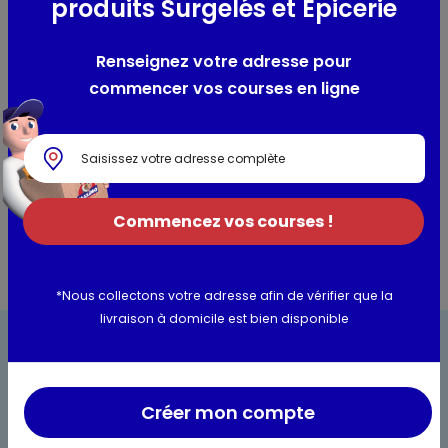
produits Surgelés et Epicerie
Robe :
Robe rosé soutenue, bel aspect.
Nez :
Friand, bien typé, sur le fruit rouge.
Bouche :
Bien équilibrée, parfumée, finale fruitée et
Renseignez votre adresse pour
acidulée.
commencer vos courses en ligne
Sucrosité :
Sec
Degré d’alcool :
11% Vol.
Les conseils du caviste
Commencez vos courses !
*Nous collectons votre adresse afin de vérifier que la
livraison à domicile est bien disponible
Créer mon compte