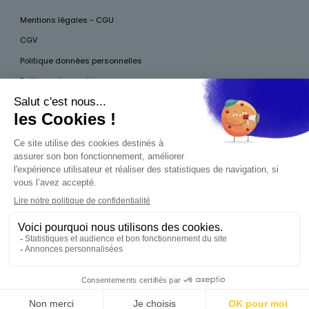
Mentions légales - CGU
CGV
Politique données personnelles
Politique des cookies
Accessibilité
Pour votre santé, mangez au moins cinq fruits et légumes par jour, plus
d’infos sur
www.mangerbouger.fr
Interdiction de vente de boissons alcooliques
aux mineurs de moins de 18 ans
La preuve de majorité de l'acheteur est exigée au
moment de la vente en ligne. CODE DE LA SANTÉ
PUBLIQUE, ART.L.3342-1 ET L.3353-3
0,00 €
Produit indisponible