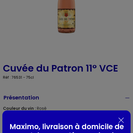
Cuvée du Patron 11° VCE
Réf : 76531
- 75cl
Présentation
Couleur du vin :
Rosé
Région viticole :
Vin de la Communauté Européenne
Terroirs et sols :
Rosé issu de différents pays de la
Maximo, livraison à domicile de
communauté européenne