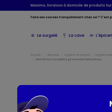
Maximo, livraison à domicile de produits Sur
Faire ses courses tranquillement chez soi ? C'est po
Le surgelé
La cave
L'épicer
Accueil
L'épicerie
Hygiène et beauté
Hygiène den
Dentifrice Complète protection blancheur