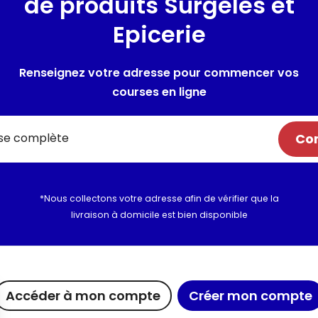
de produits Surgelés et
-
Epicerie
Renseignez votre adresse pour commencer vos
courses en ligne
Com
*Nous collectons votre adresse afin de vérifier que la
livraison à domicile est bien disponible
ue chez Maximo
Maxicado
Nous rejoi
Accéder à mon compte
Créer mon compte
agements
Parrainage
Nous cont