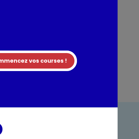
mencez vos courses !
ndre
Foire aux questions
acter
Rappel produit