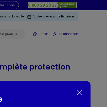
tez-nous
raison à domicile
Votre créneau de livraison
Panier
Se connecter
omplète protection
 75ml
e