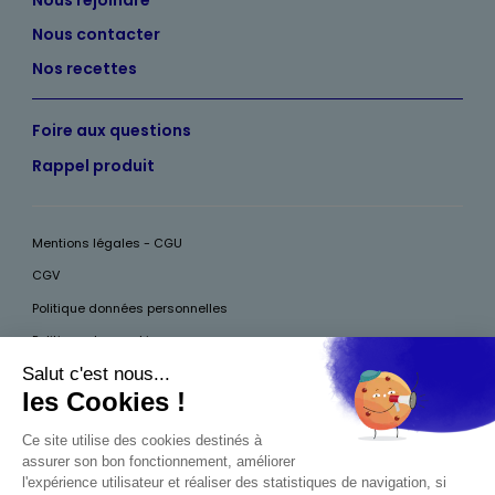
Nous contacter
Nos recettes
Foire aux questions
Rappel produit
Mentions légales - CGU
CGV
Politique données personnelles
Politique des cookies
Accessibilité
Pour votre santé, mangez au moins cinq fruits et légumes par jour, plus
d’infos sur
www.mangerbouger.fr