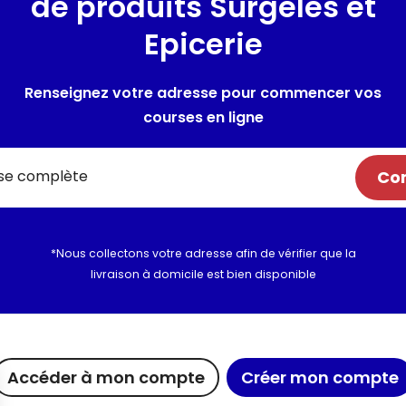
de produits Surgelés et
Epicerie
Renseignez votre adresse pour commencer vos
courses en ligne
Com
*Nous collectons votre adresse afin de vérifier que la
livraison à domicile est bien disponible
ue chez Maximo
Maxicado
Nous rejoi
Accéder à mon compte
Créer mon compte
agements
Parrainage
Nous cont