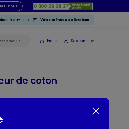
tez-nous
raison à domicile
Votre créneau de livraison
Panier
Se connecter
eur de coton
e