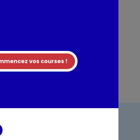
mencez vos courses !
ndre
Foire aux questions
acter
Rappel produit