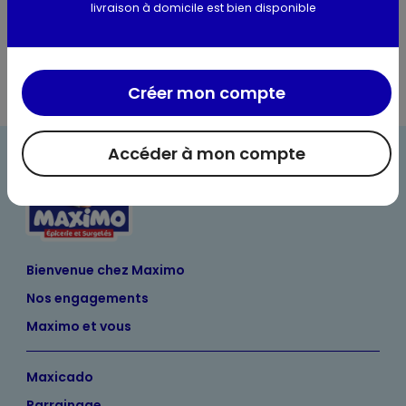
livraison à domicile est bien disponible
Informations complémentaires
Créer mon compte
Accéder à mon compte
Bienvenue chez Maximo
Nos engagements
Maximo et vous
Maxicado
Parrainage