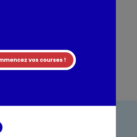
mencez vos courses !
ndre
Foire aux questions
acter
Rappel produit