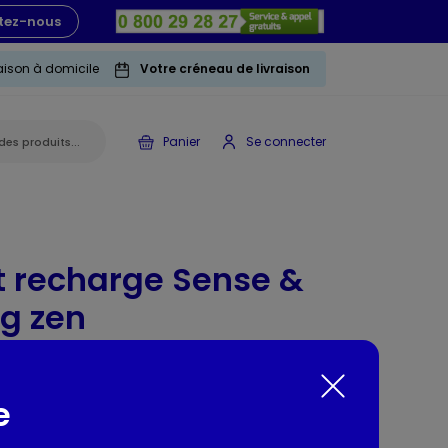
tez-nous
raison à domicile
Votre créneau de livraison
Panier
Se connecter
t recharge Sense &
ng zen
e