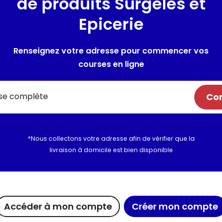
de produits Surgelés et
-
Epicerie
Renseignez votre adresse pour commencer vos
courses en ligne
Com
*Nous collectons votre adresse afin de vérifier que la
livraison à domicile est bien disponible
ue chez Maximo
Maxicado
Nous rejoi
Accéder à mon compte
Créer mon compte
agements
Parrainage
Nous cont