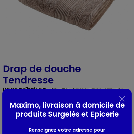
Drap de douche
Tendresse
Douceur d'intérieur
-
Réf : 13371
- Coloris : Taupe - Dim : 70 x
130cm
Maximo, livraison à domicile de
produits Surgelés et Epicerie
Présentation
100% coton, 500g/m². Certifié OEKO-TEX
Renseignez votre adresse pour