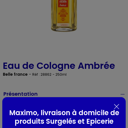
Eau de Cologne Ambrée
Belle france
-
Réf : 28862
- 250ml
Présentation
Lieu de provenance :
France
Maximo, livraison à domicile de
produits Surgelés et Epicerie