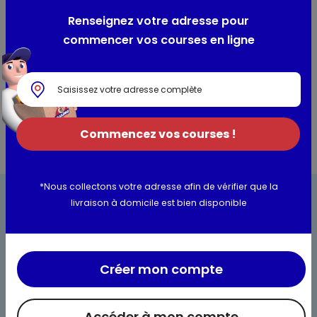
Composition / Ingrédients / Allergènes
Renseignez votre adresse pour
ALCOHOL DENAT, AQUA, PARFUM, CITRAL, GERANIOL, LIMONENE,
commencer vos courses en ligne
LINALOOL, CI 19140, CI 16255.
Informations complémentaires
Commencez vos courses !
*Nous collectons votre adresse afin de vérifier que la
livraison à domicile est bien disponible
Créer mon compte
Bienvenue chez Maximo
Nos engagements
Accéder à mon compte