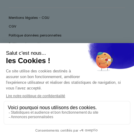
Mentions légales - CGU
CGV
Politique données personnelles
Politique des cookies
Accessibilité
Pour votre santé, mangez au moins cinq fruits et légumes par jour, plus
d’infos sur
www.mangerbouger.fr
Interdiction de vente de boissons alcooliques
aux mineurs de moins de 18 ans
La preuve de majorité de l'acheteur est exigée au
moment de la vente en ligne. CODE DE LA SANTÉ
PUBLIQUE, ART.L.3342-1 ET L.3353-3
0,00 €