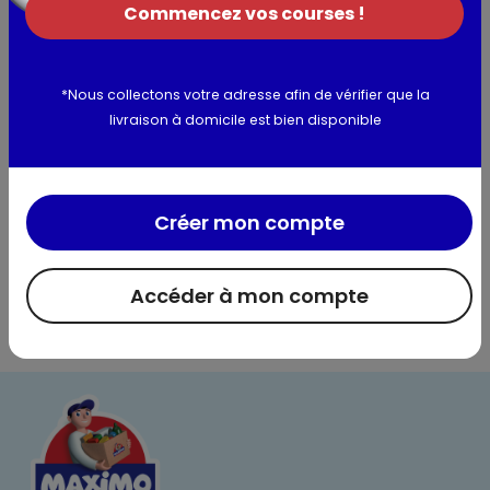
Bicarbonates HCO3- : 360; Sulfates SO4-- : 14; Chlorures CI-
Commencez vos courses !
: 10; Nitrates NO3- : 3,8; Silice SiO2 : 15; Teneur totale en sels
minéraux à 180°C : 345mg/litre- pH : 7,2
*Nous collectons votre adresse afin de vérifier que la
livraison à domicile est bien disponible
Utilisation et conservation
Valeurs nutritionnelles
Créer mon compte
Informations complémentaires
Accéder à mon compte