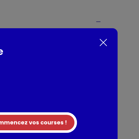
t cuisinés dans une sauce teriyaki et
 avec de la carotte
e
nts / Allergènes
riz), poulet origine France (29,4%) (filet de
 poulet 5,9%), eau, miel (5,3%), sauce SOJA
l, farine de BLE), échalote, carotte, huile de
e de canne, oignons, amidon transformé de
sel, eau), huile de tournesol, ail, gingembre,
e.
RUITS A COQUES, SULFITES, MOUTARDE et CELERI.
mencez vos courses !
E ; POISSON