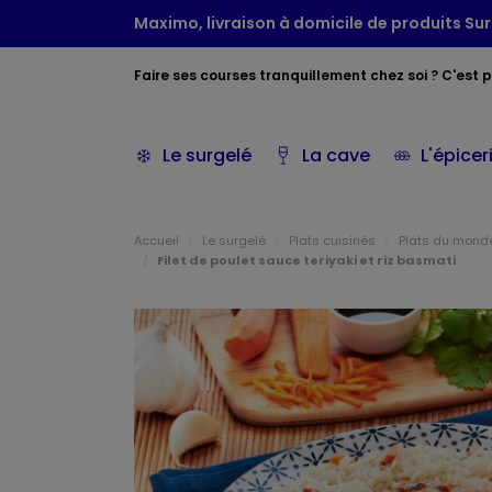
Maximo, livraison à domicile de produits Sur
Faire ses courses tranquillement chez soi ? C'est po
Le surgelé
La cave
L'épicer
Accueil
Le surgelé
Plats cuisinés
Plats du mond
Filet de poulet sauce teriyaki et riz basmati