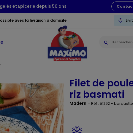
gelés et Epicerie depuis 50 ans
Contac
ssible avec la livraison à domicile !
Liv
ie
e
Filet de poul
riz basmati
Madern
-
Réf : 51292
- barquett