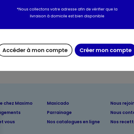
*Nous collectons votre adresse afin de vérifier que la
Utilisation et conserva
livraison à domicile est bien disponible
Valeurs nutritionnelles
Informations complém
Accéder à mon compte
Créer mon compte
ue chez Maximo
Maxicado
Nous rejoi
agements
Parrainage
Nous cont
et vous
Nos catalogues en ligne
Nos recet