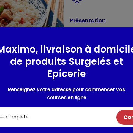
Présentation
De tendres morceaux de poule
accompagnés d'un riz cuisiné
Maximo, livraison à domicil
Composition / Ingrédie
de produits Surgelés et
Riz basmati cuit (32,6%) (eau, 
Epicerie
poulet 23,5% et aiguillette de
(4,8%) (eau, graine de SOJA, se
SESAME (2,9%), ciboule, sucr
Renseignez votre adresse pour commencer vos
maïs, sauce POISSON (POISSON, 
courses en ligne
graine de SESAME, sucre, poivr
Peut contenir des traces de F
Com
Allergènes :
SOJA ; BLE ; SESAM