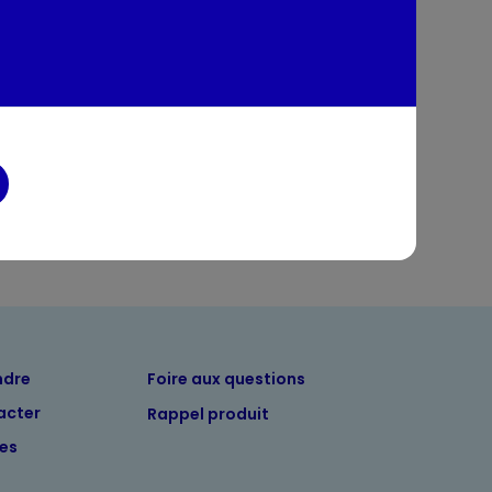
tion
entaires
ndre
Foire aux questions
acter
Rappel produit
tes