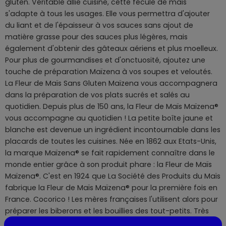
gluten. Véritable allié cuisine, cette fécule de maïs
s'adapte à tous les usages. Elle vous permettra d'ajouter
du liant et de l'épaisseur à vos sauces sans ajout de
matière grasse pour des sauces plus légères, mais
également d'obtenir des gâteaux aériens et plus moelleux.
Pour plus de gourmandises et d'onctuosité, ajoutez une
touche de préparation Maïzena à vos soupes et veloutés.
La Fleur de Maïs Sans Gluten Maïzena vous accompagnera
dans la préparation de vos plats sucrés et salés au
quotidien. Depuis plus de 150 ans, la Fleur de Maïs Maïzena®
vous accompagne au quotidien ! La petite boîte jaune et
blanche est devenue un ingrédient incontournable dans les
placards de toutes les cuisines. Née en 1862 aux Etats-Unis,
la marque Maïzena® se fait rapidement connaître dans le
monde entier grâce à son produit phare : la Fleur de Maïs
Maïzena®. C'est en 1924 que La Société des Produits du Maïs
fabrique la Fleur de Maïs Maïzena® pour la première fois en
France. Cocorico ! Les mères françaises l'utilisent alors pour
préparer les biberons et les bouillies des tout-petits. Très
vite, la Fleur de Maïs® prend ses quartiers dans les cuisines