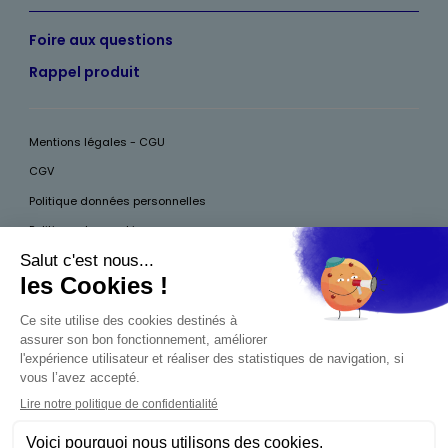
Foire aux questions
Rappel produit
Mentions légales - CGU
CGV
Politique données personnelles
Politique des cookies
Accessibilité
Pour votre santé, mangez au moins cinq fruits et légumes par jour, plus
d’infos sur
www.mangerbouger.fr
Interdiction de vente de boissons alcooliques
aux mineurs de moins de 18 ans