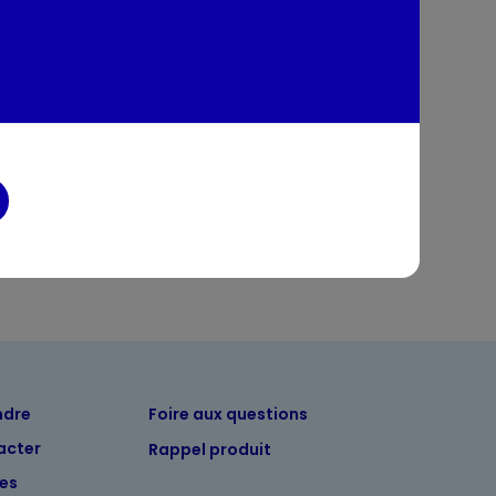
.
tion
entaires
ndre
Foire aux questions
acter
Rappel produit
tes