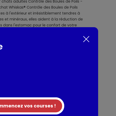
chats adultes Contrôle des Boules de Poils -
 chat Whiskas® Contrôle des Boules de Poils
 à l'extérieur et irrésistiblement tendres à
ines et minéraux, elles aident à la réduction de
ls dans l'estomac pour le confort de votre
 50g. Elaborées pas nos nutritionnistes et nos
cherche WALTHAM®, Contrôle des Boules de
icieuses friandises pour chat croquantes au
e
duire la formation de boules de poils dans
: Tous chats
nts / Allergènes
oduits d'origine végétale, huiles et graisses,
aux (dont poulet 4%), extraits de protéines
les.
mencez vos courses !
Additifs nutritionnels: Vitamine A: 6450 UI,
lfate de cuivre (II) pentahydraté): 6.1 mg, Iode