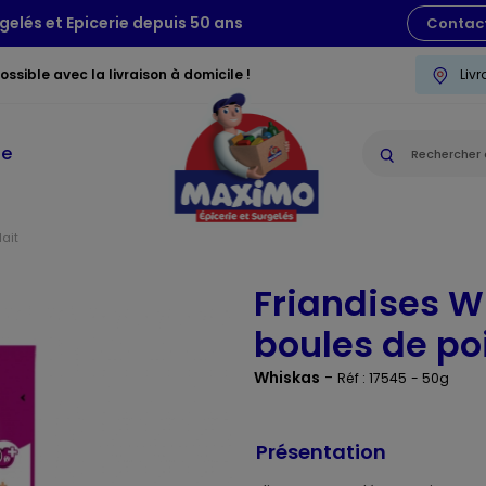
gelés et Epicerie depuis 50 ans
Contac
ssible avec la livraison à domicile !
Liv
ie
lait
Friandises W
boules de po
Whiskas
-
Réf : 17545
- 50g
Présentation