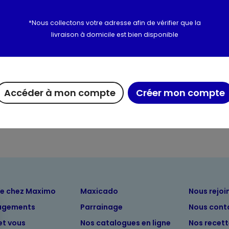
(Iodure de potassium): 1.5 mg
*Nous collectons votre adresse afin de vérifier que la
livraison à domicile est bien disponible
Utilisation et conserva
Valeurs nutritionnelles
Accéder à mon compte
Créer mon compte
Informations complém
ue chez Maximo
Maxicado
Nous rejoi
agements
Parrainage
Nous cont
et vous
Nos catalogues en ligne
Nos recet