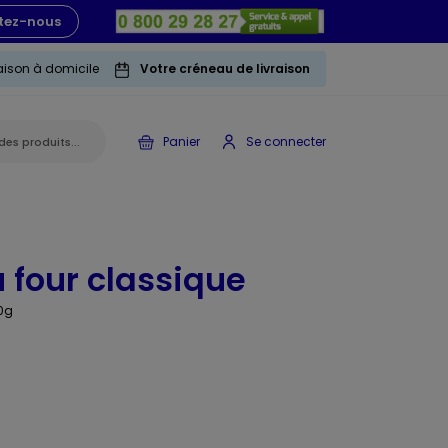
tez-nous
raison à domicile
Votre créneau de livraison
Panier
Se connecter
u four classique
0g