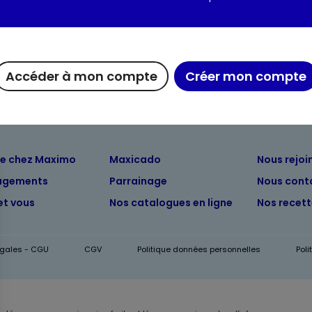
Informations complém
Accéder à mon compte
Créer mon compte
ue chez Maximo
Maxicado
Nous rejoi
agements
Parrainage
Nous cont
et vous
Nos catalogues en ligne
Nos recet
égales - CGU
CGV
Politique données personnelles
Pol