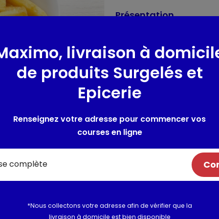
Présentation
Des frites extra croustillant
terre françaises. Préparées s
Maximo, livraison à domicil
Produit végétarien
de produits Surgelés et
Lieu de provenance :
FRANCE
Epicerie
Composition / Ingrédie
Renseignez votre adresse pour commencer vos
Pommes de terre (91.5%) Enrob
courses en ligne
dextrine, fibre de pois, épais
colorants (curcumine, extrait 
Allergènes :
Fibre de Pois
Com
Utilisation et conserva
*Nous collectons votre adresse afin de vérifier que la
Valeurs nutritionnelles
livraison à domicile est bien disponible