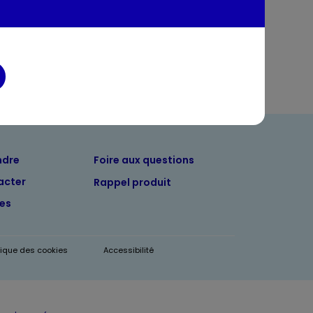
entaires
ndre
Foire aux questions
acter
Rappel produit
tes
itique des cookies
Accessibilité