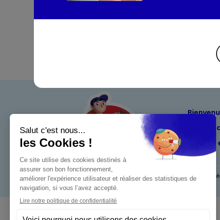
Bienven
Nos eng
Maximo 
Mentions l