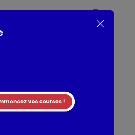
es produites en France à partir de pommes de
ans huile de palme et sans conservateur.
e
nts / Allergènes
age (4.5%) : Amidon modifié, farine de riz,
sissant : gomme xanthane, protéine de pois,
de paprika), huile de tournesol (3,6%).Sel
mencez vos courses !
tion