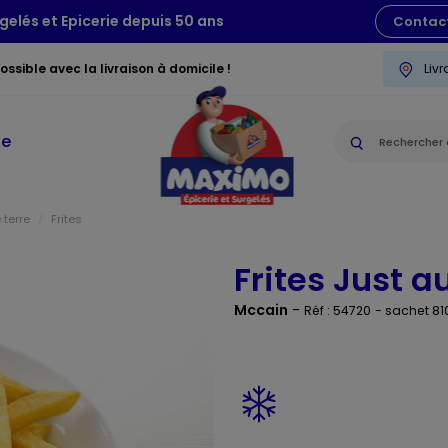
gelés et Epicerie depuis 50 ans
Contac
ssible avec la livraison à domicile !
Liv
ie
terre
Frites
Frites Just a
Mccain
-
Réf : 54720
- sachet 81