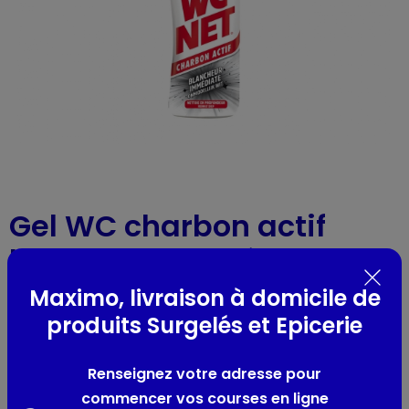
Gel WC charbon actif
blancheur immédiate
Wc net
-
Réf : 47234
- 750ml
Maximo, livraison à domicile de
produits Surgelés et Epicerie
Présentation
Renseignez votre adresse pour
-
commencer vos courses en ligne