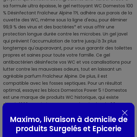
sa formule ultra épaisse, le gel nettoyant WC Domestos 100
% Désinfectant Fraîcheur Alpine 1?L adhère aux parois de la
cuvette des WC, même sous la ligne d'eau, pour éliminer
99,9 % des virus et des bactéries* et vous offrir une
protection longue durée contre les microbes. Un gel javel
qui prévient l'accumulation de tartre jusqu'à 3x plus
longtemps qu'auparavant, pour vous garantir des toilettes
propres et saines pour toute votre famille. Ce gel
antibactérien désinfecte vos WC et vos canalisations pour
lutter contre les mauvaises odeurs, tout en laissant un
agréable parfum Fraîcheur Alpine. De plus, il est
compatible avec les fosses septiques. Pour un résultat
optimal, essayez les blocs Domestos Power 5 ! Domestos
est une marque de produits WC historique, qui existe
depuis 1929. La mission Domestos depuis plus de 90 ans est
d'être l'exterminateur des bactéries et des virus. À l'origine,
Maximo, livraison à domicile de
Domestos était un désinfectant particulièrement efficace
qui avait pour but d'éradiquer les virus de l'époque. Très
produits Surgelés et Epicerie
vite, la lutte contre les maladies liées au manque d'hygiène