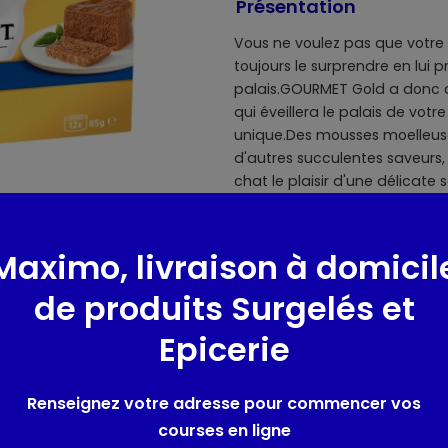
Présentation
Vous ne voulez pas que votre 
toujours le surprendre en lui 
palais.GOURMET Gold a donc cr
qui éveillera le palais de vot
unique.Des mousses moelleus
d'autres succulentes saveurs,
chat le plaisir d'une délicat
séduisez votre chat avec un r
GOURMET Gold sont élaborées s
conservateurs artificiels ajout
Maximo, livraison à domicil
Race de l'animal domestique 
de produits Surgelés et
Epicerie
Composition / Ingrédie
Composition: Au Poulet :Vian
Renseignez votre adresse pour commencer vos
%), substances minérales, sou
courses en ligne
Saumon :Viandes et sous-prod