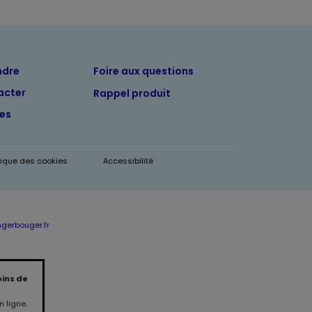
ndre
Foire aux questions
acter
Rappel produit
tes
itique des cookies
Accessibilité
erbouger.fr
oins de
 ligne.