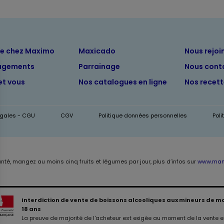
ue chez Maximo
Maxicado
Nous rejoi
agements
Parrainage
Nous cont
et vous
Nos catalogues en ligne
Nos recet
égales - CGU
CGV
Politique données personnelles
Pol
anté, mangez au moins cinq fruits et légumes par jour, plus d’infos sur
www.mang
Interdiction de vente de boissons alcooliques aux mineurs de m
18 ans
La preuve de majorité de l'acheteur est exigée au moment de la vente en