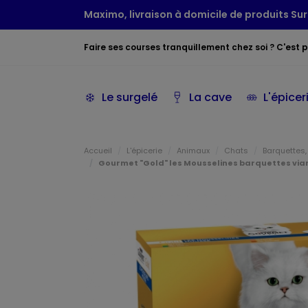
Maximo, livraison à domicile de produits Sur
Faire ses courses tranquillement chez soi ? C'est po
Le surgelé
La cave
L'épicer
Accueil
L'épicerie
Animaux
Chats
Barquettes,
Gourmet "Gold" les Mousselines barquettes viand