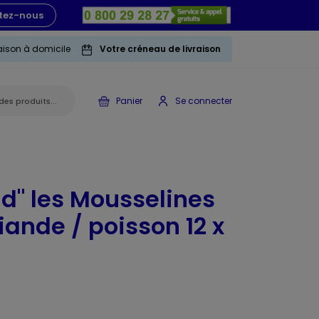
tez-nous
raison à domicile
Votre créneau de livraison
Panier
Se connecter
d" les Mousselines
iande / poisson 12 x