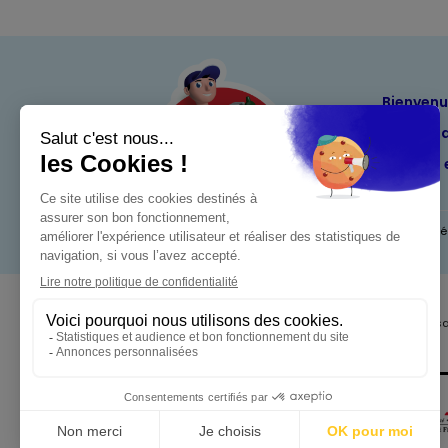
Bienven
Nos eng
Maximo 
Mentions l
Pour votre s