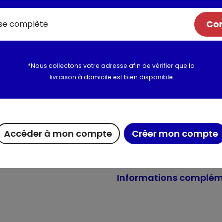
poissons (dont saumon 4 %), 
végétale, sucres.Aux Rognons
Com
rognons 4 %), substances miné
sucres. Au Lapin :Viandes et 
substances minérales, sous-pr
Additifs nutritionnels: UI/kg: Vi
*Nous collectons votre adresse afin de vérifier que la
monohydraté: (Fe: 9,8); Iodate
livraison à domicile est bien disponible
cuivre (II) pentahydraté: (C
(Mn: 1,8); Sulfate de zinc mono
Utilisation et conserva
Accéder à mon compte
Créer mon compte
Valeurs nutritionnelles
Informations complém