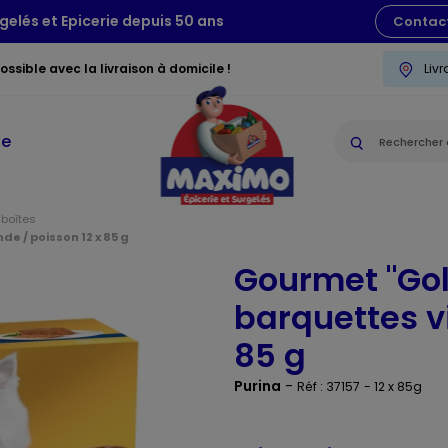
gelés et Epicerie depuis 50 ans
Contac
ssible avec la livraison à domicile !
Liv
ie
 boîtes
e / poisson 12 x 85 g
Gourmet "Gol
barquettes v
85 g
Purina
-
Réf : 37157
- 12 x 85g