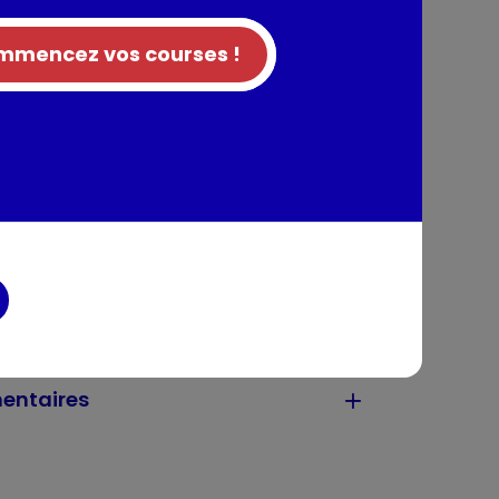
substances minérales, sous-produits d'origine
 :Viandes et sous-produits animaux (dont
mencez vos courses !
rales, sous-produits d'origine végétale,
sous-produits animaux (dont lapin 4 %),
oduits d'origine végétale, sucres.
t A: 850; Vit D3: 130; mg/kg: Sulfate de fer (II)
 de calcium anhydre: (I: 0,24); Sulfate de
u: 0,80); Sulfate manganeux monohydraté:
hydraté: (Zn: 17,6); Taurine: 530. Arômes.
tion
entaires