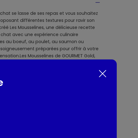
chat se lasse de ses repas et vous souhaitez
proposant différentes textures pour ravir son
éé Les Mousselines, une délicieuse recette
re chat avec une expérience culinaire
es au boeuf, au poulet, au saumon ou
 soigneusement préparées pour offrir à votre
e sensation.Les Mousselines de GOURMET Gold,
epas onctueux et raffiné !Toutes les recettes
ans arômes artificiels ajoutés, sans
és et sans colorants artificiels ajoutés.
e
: Tous chats
nts / Allergènes
des et sous-produits animaux (dont poulet 4
s-produits d'origine végétale, sucres.Au
uits animaux, poissons et sous-produits de