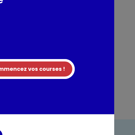
nts / Allergènes
tion
mencez vos courses !
entaires