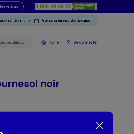
tez-nous
raison à domicile
Votre créneau de livraison
Panier
Se connecter
ournesol noir
volailles et aux oiseaux de la nature
e