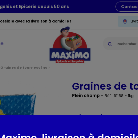
gelés et Epicerie depuis 50 ans
Contac
ssible avec la livraison à domicile !
Liv
ie
Graines de tournesol noir
Graines de t
Plein champ
-
Réf : 61158
- 1kg
Présentation
Matière première destinée aux 
Maximo, livraison à domicil