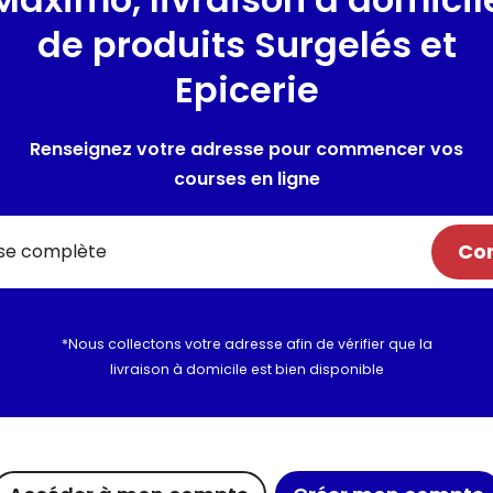
Lieu de provenance :
France
de produits Surgelés et
Epicerie
Composition / Ingrédie
tournesol
Renseignez votre adresse pour commencer vos
courses en ligne
Utilisation et conserva
Valeurs nutritionnelles
Com
Informations complém
*Nous collectons votre adresse afin de vérifier que la
livraison à domicile est bien disponible