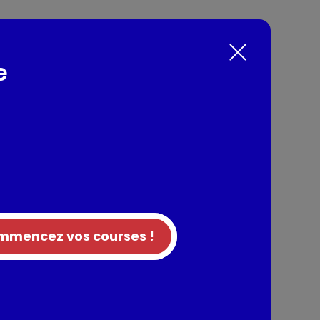
omposées d'une farce a base de crevette
e
ne de blé (40%), surgelées
nts / Allergènes
TACES - Litopenaeus vannamei) 27,8%, farine
 pékin 13,3%, eau, huile de soja, ciboule de
halote, gingembre, oignon, sauce SOJA (eau,
), sucre, huile de SESAME, ail frit (ail, huile
e, poivre blanc, chou en poudre, carotte en
maltodextrine.
mencez vos courses !
 sésame, soja