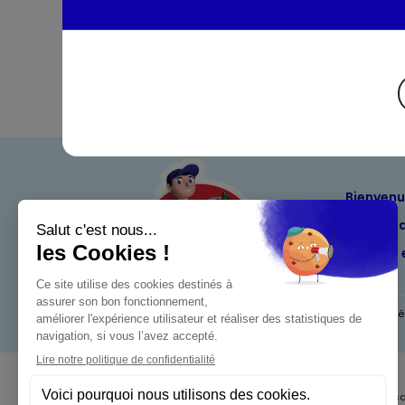
Bienven
Nos eng
Maximo 
Mentions l
Pour votre s