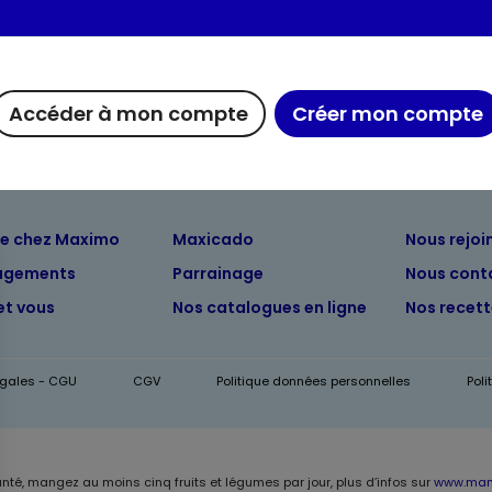
Informations complém
Accéder à mon compte
Créer mon compte
ue chez Maximo
Maxicado
Nous rejoi
agements
Parrainage
Nous cont
et vous
Nos catalogues en ligne
Nos recet
égales - CGU
CGV
Politique données personnelles
Pol
anté, mangez au moins cinq fruits et légumes par jour, plus d’infos sur
www.mang