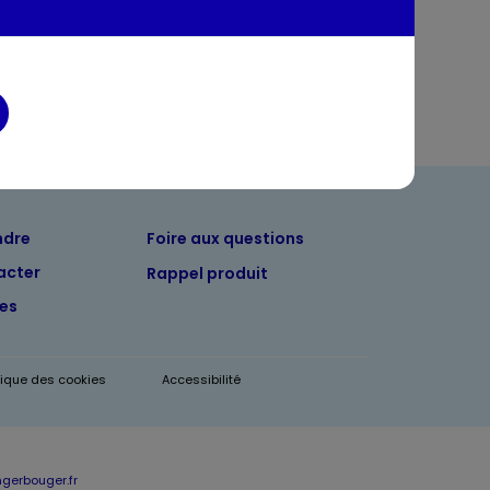
entaires
ndre
Foire aux questions
acter
Rappel produit
tes
itique des cookies
Accessibilité
erbouger.fr