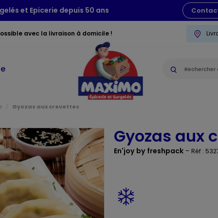
gelés et Epicerie depuis 50 ans
Contac
ssible avec la livraison à domicile !
Liv
ie
e
Gyozas aux crevettes
Gyozas aux c
En'joy by freshpack
-
Réf : 532