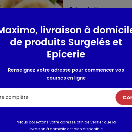
Présentation
8 Bouchées vapeurs cuites c
Maximo, livraison à domicil
(60%) et d'une pâte à la fari
de produits Surgelés et
Composition / Ingrédie
Epicerie
Crevettes décortiquées (CRUS
de BLE (GLUTEN) 24,8%, chou de
chine, farine de tapioca, éc
Renseignez votre adresse pour commencer vos
graine de SOJA, BLE (GLUTEN), sel
courses en ligne
de soja), sel, oignon en poudr
poudre, échalote en poudre, 
Com
Allergènes :
crustacé, gluten,
*Nous collectons votre adresse afin de vérifier que la
Valeurs nutritionnelles
livraison à domicile est bien disponible