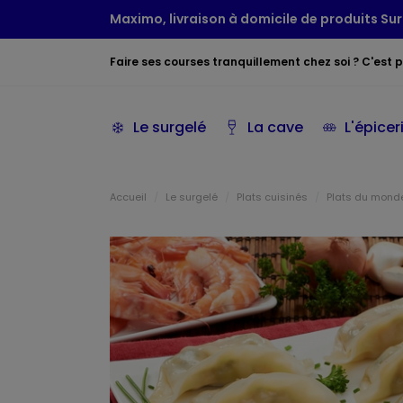
Maximo, livraison à domicile de produits Sur
Faire ses courses tranquillement chez soi ? C'est po
Le surgelé
La cave
L'épicer
Accueil
Le surgelé
Plats cuisinés
Plats du mond