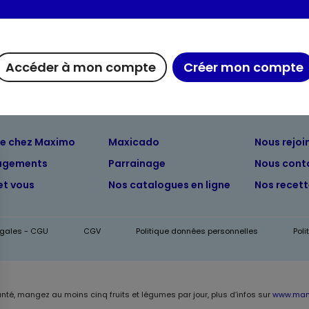
Informations complém
Accéder à mon compte
Créer mon compte
ue chez Maximo
Maxicado
Nous rejoi
agements
Parrainage
Nous cont
et vous
Nos catalogues en ligne
Nos recet
égales - CGU
CGV
Politique données personnelles
Pol
anté, mangez au moins cinq fruits et légumes par jour, plus d’infos sur
www.mang