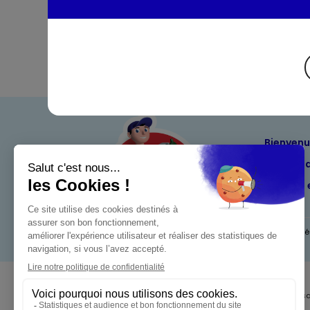
Bienven
Nos eng
Maximo 
Mentions l
Pour votre s