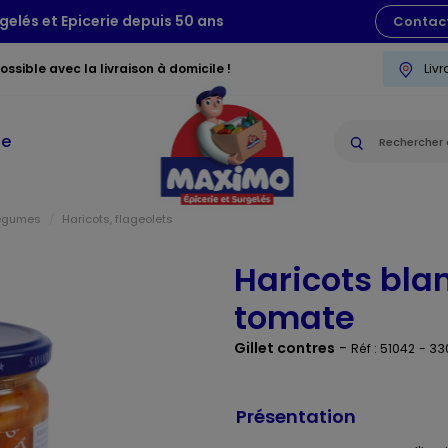
gelés et Epicerie depuis 50 ans
Contac
ssible avec la livraison à domicile !
Liv
ie
légumes
Haricots, flageolets
Haricots bla
tomate
Gillet contres
-
Réf : 51042
- 33
Présentation