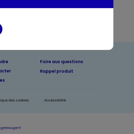
entaires
ndre
Foire aux questions
acter
Rappel produit
tes
itique des cookies
Accessibilité
erbouger.fr