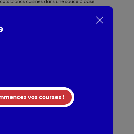
icots blancs cuisinés dans une sauce à base
). Nos haricots à la tomate se marient
e fumée, un oeuf sur le plat et une tranche
jeuner tardif ou un déjeuner !
e
nts / Allergènes
 43%(origine France), eau, pulpe de tomate
tes 4%(origine hors France), carottes, sel,
arôme naturel.
s de gluten
mencez vos courses !
tion