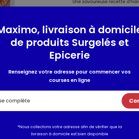
Une savoureuse recette d'har
de tomate (pulpe et morceaux
idéalement avec de la poitrin
de pain grillé pour un petit dé
Maximo, livraison à domicil
de produits Surgelés et
Composition / Ingrédie
Epicerie
Haricots blancs secs trempés
18%(origine hors France), toma
épice, plantes aromatiques, 
Renseignez votre adresse pour commencer vos
Traces éventuelles de gluten
courses en ligne
Allergènes :
Traces éventuelle
Com
Utilisation et conserva
Valeurs nutritionnelles
*Nous collectons votre adresse afin de vérifier que la
livraison à domicile est bien disponible