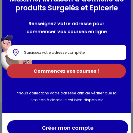
produits Surgelés et Epicerie
Cépages :
Merlot
Région viticole :
Languedoc-Roussillon
Robe :
Couleur claire et très vive entre le grenat et le violet.
Renseignez votre adresse pour
Nez :
Fruits rouges, cassis, cerises, confiture de framboises.
commencer vos courses en ligne
Bouche :
Tannins veloutés et longueur élégante.
Sucrosité :
Sec
Degré d’alcool :
13,5% Vol.
Les conseils du caviste
Commencez vos courses !
*Nous collectons votre adresse afin de vérifier que la
livraison à domicile est bien disponible
Créer mon compte