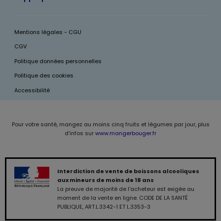
Mentions légales - CGU
CGV
Politique données personnelles
Politique des cookies
Accessibilité
Pour votre santé, mangez au moins cinq fruits et légumes par jour, plus
d’infos sur
www.mangerbouger.fr
Interdiction de vente de boissons alcooliques
aux mineurs de moins de 18 ans
La preuve de majorité de l'acheteur est exigée au
moment de la vente en ligne. CODE DE LA SANTÉ
PUBLIQUE, ART.L.3342-1 ET L.3353-3
0,00 €