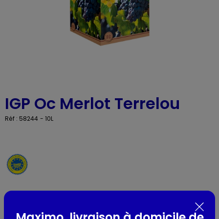
IGP Oc Merlot Terrelou
Réf : 58244
- 10L
Présentation
Maximo, livraison à domicile de
Couleur du vin :
Rouge