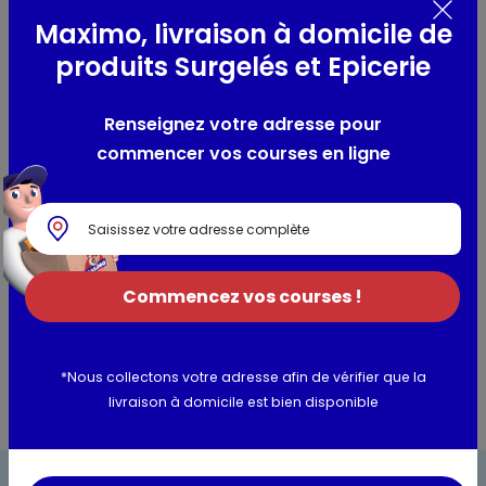
Cépages :
Sauvignon Blanc
Maximo, livraison à domicile de
Région viticole :
Languedoc-Roussillon
produits Surgelés et Epicerie
Terroirs et sols :
Sol calcaire - sableux à limoneux
Robe :
Claire, jaune pâle avec de fins reflets verts.
Renseignez votre adresse pour
Nez :
Nez expressif et généreux, sur des arômes de groseille
à maquereaux, buis et agrumes.
commencer vos courses en ligne
Bouche :
Rond et plaisant, finement équilibré avec des
notes de citron et de raisin.
Sucrosité :
Sec
Degré d’alcool :
12% Vol.
Commencez vos courses !
Les conseils du caviste
*Nous collectons votre adresse afin de vérifier que la
livraison à domicile est bien disponible