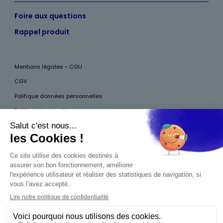
Foire aux questions
Rappel produit
Mentions légales - CGU
CGV
Politique données personnelles
Politique des cookies
Accessibilité
Pour votre santé, mangez au moins cinq fruits et légumes par jour, plus
d’infos sur
www.mangerbouger.fr
Interdiction de vente de boissons alcooliques
aux mineurs de moins de 18 ans