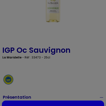
IGP Oc Sauvignon
La Maridelle
-
Réf : 33473
- 25cl
Présentation
Couleur du vin :
Blanc