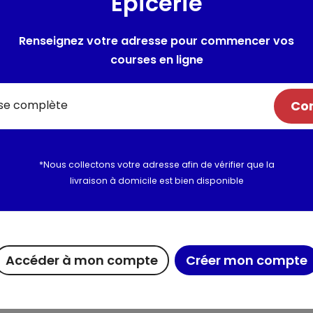
Epicerie
Composition / Ingrédie
Renseignez votre adresse pour commencer vos
courses en ligne
Liste des ingrédients communiq
flashez le QR-code sur le prod
Ingrédients toujours présents d
Com
(SULFITES, sorbate de potass
Ingrédients susceptibles d'êtr
vin), moût de raisins concentré
(acide tartrique et/ou acide 
*Nous collectons votre adresse afin de vérifier que la
citrique), agents stabilisateu
livraison à domicile est bien disponible
antioxydant (acide ascorbiq
Peut être conditionné sous a
Allergènes :
Dioxyde de soufre 
Accéder à mon compte
Créer mon compte
Les conseils du caviste